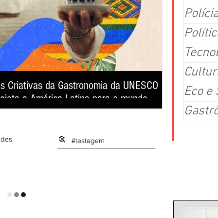
Políci
Polític
Tecno
Cultur
es Criativas da Gastronomia da UNESCO
A era do tre
Eco e
rojeta a América Latina para o mundo
saúde e re
Gastr
 sua primeira exibição pública no 4º Matula Film Festival,
Studio For Life ap
 poderosa ferramenta de preservação cultural,
entregar perform
 da identidade dos povos latino-americanos.
ades
Colu
Mundo
ia