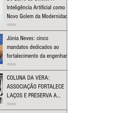
Inteligência Artificial como o
Novo Golem da Modernidade
Júnia Neves: cinco
mandatos dedicados ao
fortalecimento da engenharia
e à valorização dos
profissionais mineiros
COLUNA DA VERA:
ASSOCIAÇÃO FORTALECE
LAÇOS E PRESERVA A
HISTÓRIA DA FACULDADE
KENNEDY