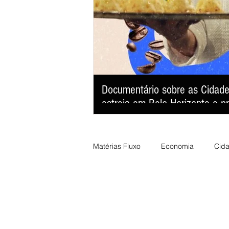
Documentário sobre as Cidad
estreia em Belo Horizonte e p
"América Latina: Tudo que a Terra Guarda" faz
revelando como a gastronomia se tornou uma
desenvolvimento sustentável e fortalecimento
Matérias Fluxo
Economia
Cid
Colunistas Fluxo
Esportes
Polícia
Política
Tecnolog