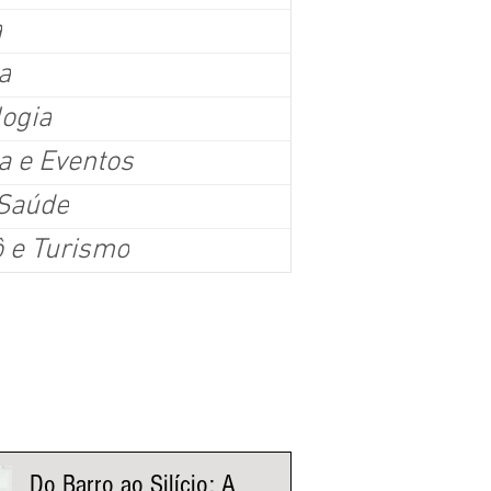
a
a
logia
a e Eventos
ino inteligente: tecnologia transforma a forma de cuida
 Saúde
duz o tempo na academia
ô e Turismo
osta em eletroestimulação muscular, esteira tecnológica e inteligência de dados p
ance, emagrecimento e qualidade de vida em menos tempo.
nistas Fluxo
Do Barro ao Silício: A