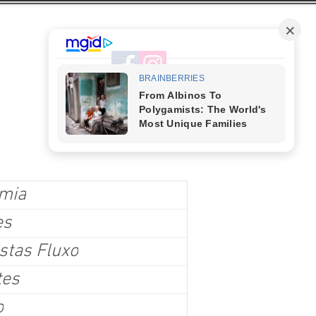
mia
es
stas Fluxo
tes
o