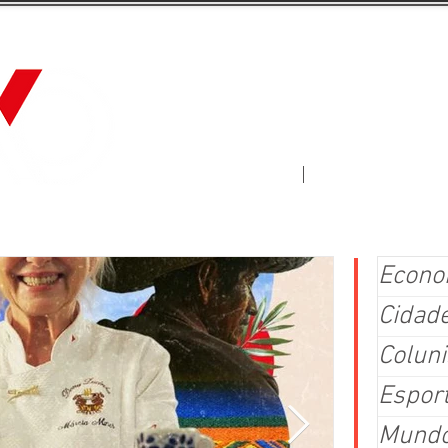
Jornal Fluxo
More
Econo
Cidad
Coluni
Espor
Mund