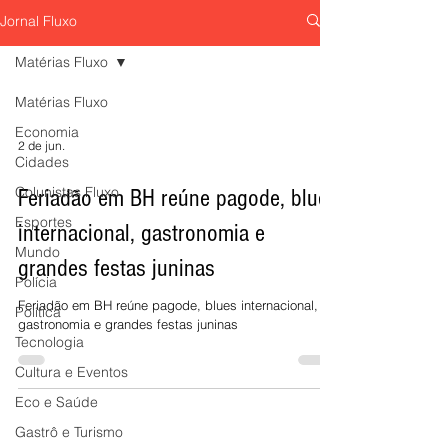
Horizonte
Studio For Life aposta em
"Pouso Forçado; Uma História de Amor"
Jornal Fluxo
eletroestimulação muscular, esteira
volta aos palcos da 
tecnológica e inteligência de dados para
sábado, 8 de agosto,
Matérias Fluxo
entregar performance, emagrecimento e
Sesiminas, prometen
Matérias Fluxo
qualidade de vida em menos tempo.
emocionar o público
de uma das comédia
Economia
prestigiadas do teat
2 de jun.
Cidades
Colunistas Fluxo
Feriadão em BH reúne pagode, blues
Esportes
internacional, gastronomia e
Mundo
grandes festas juninas
Polícia
Feriadão em BH reúne pagode, blues internacional,
Política
gastronomia e grandes festas juninas
Tecnologia
Cultura e Eventos
Eco e Saúde
Gastrô e Turismo