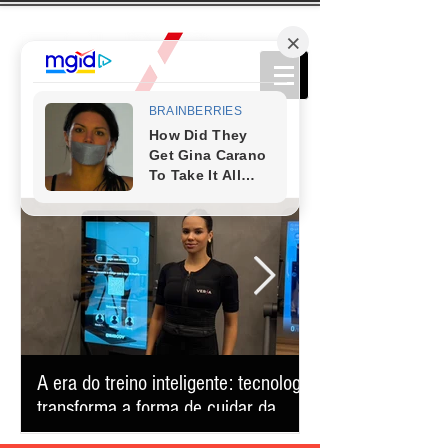
A era do treino inteligente: tecnologia
Comédia que conq
transforma a forma de cuidar da
retorna ao Teatro
saúde e reduz o tempo na academia
apresentação úni