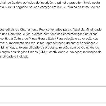
tal, serão dois períodos de inscrição: o primeiro prazo tem início nesta 
do dia 25/8. O segundo período começa em 30/9 e termina às 23h59 do dia 
es editais de Chamamento Público voltados para o Natal da Mineiridade, 
m fins lucrativos, cujos projetos com foco nas comemorações natalinas 
centivo à Cultura de Minas Gerais (Leic).Para seleção e aprovação das 
 como: cumprimento dos requisitos; apresentação do custo; adequação e 
 Mineiridade; exequibilidade da proposta; relação com os Objetivos do 
ização das Nações Unidas (ONU); criatividade e inovação; realização de 
sibilidade e inclusão.