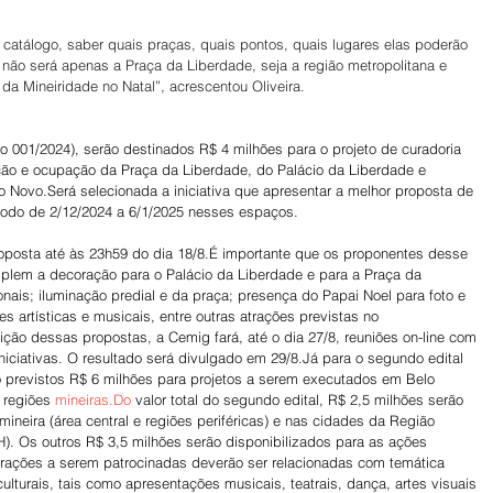
atálogo, saber quais praças, quais pontos, quais lugares elas poderão 
e não será apenas a Praça da Liberdade, seja a região metropolitana e 
o da Mineiridade no Natal”, acrescentou Oliveira.
o 001/2024), serão destinados R$ 4 milhões para o projeto de curadoria 
ção e ocupação da Praça da Liberdade, do Palácio da Liberdade e 
o Novo.Será selecionada a iniciativa que apresentar a melhor proposta de 
íodo de 2/12/2024 a 6/1/2025 nesses espaços.
oposta até às 23h59 do dia 18/8.É importante que os proponentes desse 
plem a decoração para o Palácio da Liberdade e para a Praça da 
nais; iluminação predial e da praça; presença do Papai Noel para foto e 
s artísticas e musicais, entre outras atrações previstas no 
ção dessas propostas, a Cemig fará, até o dia 27/8, reuniões on-line com 
niciativas. O resultado será divulgado em 29/8.Já para o segundo edital 
 previstos R$ 6 milhões para projetos a serem executados em Belo 
 regiões 
mineiras.Do
 valor total do segundo edital, R$ 2,5 milhões serão 
mineira (área central e regiões periféricas) e nas cidades da Região 
). Os outros R$ 3,5 milhões serão disponibilizados para as ações 
trações a serem patrocinadas deverão ser relacionadas com temática 
ulturais, tais como apresentações musicais, teatrais, dança, artes visuais 