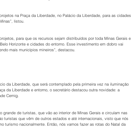
 projetos na Praça da Liberdade, no Palácio da Liberdade, para as cidades 
Minas”, listou.
rojetos, para que os recursos sejam distribuídos por toda Minas Gerais e 
elo Horizonte e cidades do entorno. Esse investimento em dobro vai 
dendo mais municípios mineiros”, destacou.
ácio da Liberdade, que será contemplado pela primeira vez na iluminação 
raça da Liberdade e entorno, o secretário destacou outra novidade: a 
dade Cemig.
 grande de turistas, que vão ao interior de Minas Gerais e circulam nas 
 turistas que vêm de outros estados e até internacionais, visto que nós 
o turismo nacionalmente. Então, nós vamos fazer as rotas do Natal da 