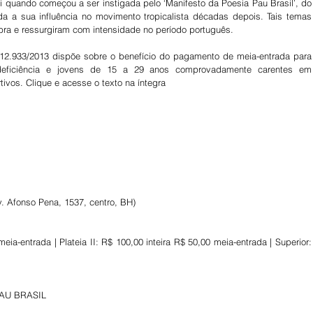
i quando começou a ser instigada pelo ‘Manifesto da Poesia Pau Brasil’, do 
 a sua influência no movimento tropicalista décadas depois. Tais temas 
ra e ressurgiram com intensidade no período português.
º 12.933/2013 dispõe sobre o benefício do pagamento de meia-entrada para 
deficiência e jovens de 15 a 29 anos comprovadamente carentes em 
rtivos. Clique e acesse o texto na íntegra 
v. Afonso Pena, 1537, centro, BH)
meia-entrada | Plateia II: R$ 100,00 inteira R$ 50,00 meia-entrada | Superior: 
PAU BRASIL 