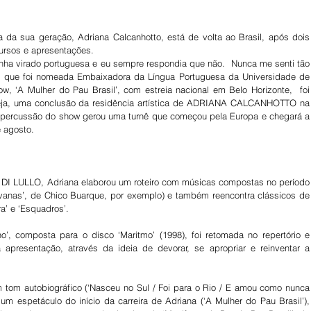
 da sua geração, Adriana Calcanhotto, está de volta ao Brasil, após dois 
ursos e apresentações.
nha virado portuguesa e eu sempre respondia que não.  Nunca me senti tão 
a, que foi nomeada Embaixadora da Língua Portuguesa da Universidade de 
, ‘A Mulher do Pau Brasil’, com estreia nacional em Belo Horizonte,  foi 
 seja, uma conclusão da residência artística de ADRIANA CALCANHOTTO na 
epercussão do show gerou uma turnê que começou pela Europa e chegará a 
e agosto.
 LULLO, Adriana elaborou um roteiro com músicas compostas no período 
aravanas’, de Chico Buarque, por exemplo) e também reencontra clássicos de 
a’ e ‘Esquadros’.
, composta para o disco ‘Maritmo’ (1998), foi retomada no repertório e 
 apresentação, através da ideia de devorar, se apropriar e reinventar a 
m tom autobiográfico (‘Nasceu no Sul / Foi para o Rio / E amou como nunca 
 espetáculo do início da carreira de Adriana (‘A Mulher do Pau Brasil’), 