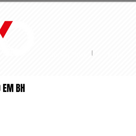
Jornal Fluxo
More
 EM BH