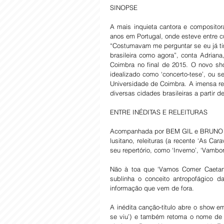
SINOPSE
A mais inquieta cantora e compositora
anos em Portugal, onde esteve entre c
“Costumavam me perguntar se eu já ti
brasileira como agora”, conta Adrian
Coimbra no final de 2015. O novo show
idealizado como ‘concerto-tese’, ou
Universidade de Coimbra. A imensa r
diversas cidades brasileiras a partir d
ENTRE INÉDITAS E RELEITURAS
Acompanhada por BEM GIL e BRUNO DI
lusitano, releituras (a recente ‘As C
seu repertório, como ‘Inverno’, ‘Vambor
Não à toa que ‘Vamos Comer Caetano’
sublinha o conceito antropofágico da
informação que vem de fora.
A inédita canção-título abre o show e
se viu’) e também retoma o nome de um