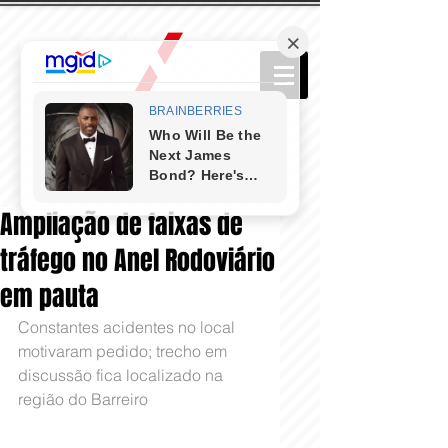
Ampliação de faixas de
tráfego no Anel Rodoviário
em pauta
Constantes acidentes no local 
motivaram pedido; trecho em 
discussão fica localizado na 
região do Barreiro