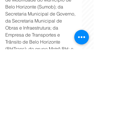
Belo Horizonte (Sumob); da 
Secretaria Municipal de Governo, 
da Secretaria Municipal de 
Obras e Infraestrutura; da 
Empresa de Transportes e 
Trânsito de Belo Horizonte 
(BHTrans); do grupo Metrô BH; e 
o deputado estadual Eduardo 
Azevedo.
Superintendência de 
Comunicação Institucional
Tags:
Barreiro
Anel Rodoviário
Ampliação de faixas de tráfego
Cidades