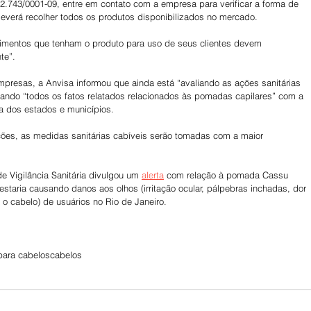
2.743/0001-09, entre em contato com a empresa para verificar a forma de 
everá recolher todos os produtos disponibilizados no mercado.
imentos que tenham o produto para uso de seus clientes devem 
te”.
presas, a Anvisa informou que ainda está “avaliando as ações sanitárias 
ando “todos os fatos relatados relacionados às pomadas capilares” com a 
ia dos estados e municípios.
ações, as medidas sanitárias cabíveis serão tomadas com a maior 
e Vigilância Sanitária divulgou um 
alerta
 com relação à pomada Cassu 
estaria causando danos aos olhos (irritação ocular, pálpebras inchadas, dor 
 o cabelo) de usuários no Rio de Janeiro.
para cabelos
cabelos