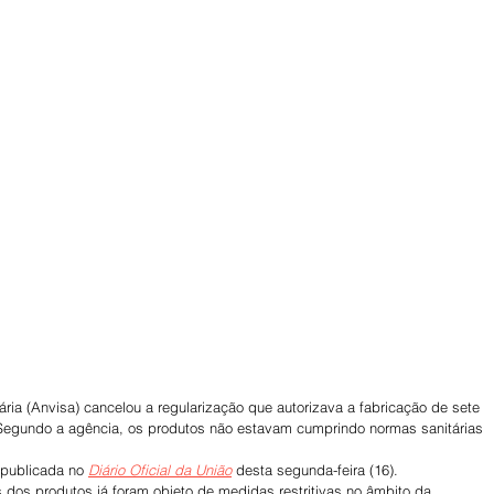
ária (Anvisa) cancelou a regularização que autorizava a fabricação de sete 
egundo a agência, os produtos não estavam cumprindo normas sanitárias 
publicada no 
Diário Oficial da União
 desta segunda-feira (16).  
 dos produtos já foram objeto de medidas restritivas no âmbito da 