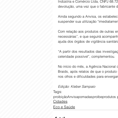
Indústria e Comércio Ltda, CNPJ 68.72
devolução, uma vez que o fabricante d
Ainda segundo a Anvisa, os estabelec
suspender sua utilização “imediatamen
Com relação aos produtos de outras em
necessárias”, e que seguirá acompanh
ajuda dos órgãos de vigilância sanitár
“A partir dos resultados das investig
celeridade possível”, complementou.
No início do mês, a Agência Nacional d
Braids, após relatos de que o produto 
nos olhos e dificuldades para enxergar
Edição: Kleber Sampaio
Tags:
proibição
Anvisa
pomadas
proíbe
produtos 
Cidades
Eco e Saúde