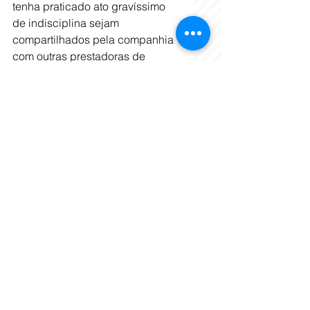
tenha praticado ato gravíssimo 
de indisciplina sejam 
compartilhados pela companhia 
com outras prestadoras de 
serviços aéreos.
Oposição
Parlamentares de partidos de 
oposição tentaram adiar a 
análise da medida ao obstruir a 
votação. Para o deputado Afonso 
Florence (PT-BA) a medida 
provisória “é perigosa para a 
vida de brasileiras e brasileiros” 
ao retirar a competência da 
Agência Nacional de Aviação 
Civil para avaliar a proposta de 
construção de aeródromos.