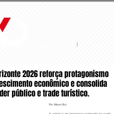
Jornal Fluxo
More
rizonte 2026 reforça protagonismo
crescimento econômico e consolida
er público e trade turístico.
Por: Mauro But