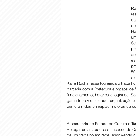
Re
re
da
de
Ho
um
Se
pr
an
es
pr
50
o 
Karla Rocha ressaltou ainda o trabalh
parceria com a Prefeitura e órgãos de 
funcionamento, horários e logística. 
garantir previsibilidade, organização 
como um dos principais motores da econ
A secretária de Estado de Cultura e T
Botega, enfatizou que o sucesso do Ca
de um trabalho em rede, envolvendo go