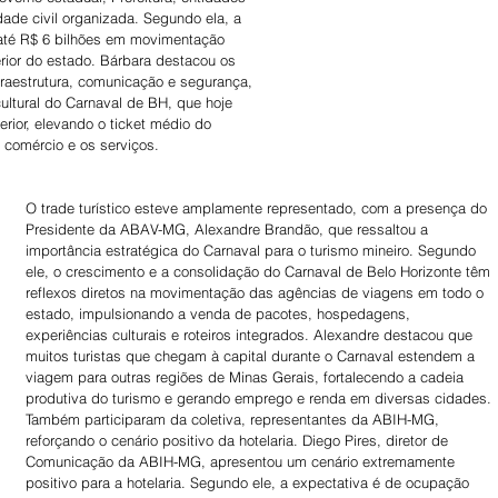
ade civil organizada. Segundo ela, a 
 até R$ 6 bilhões em movimentação 
rior do estado. Bárbara destacou os 
fraestrutura, comunicação e segurança, 
ultural do Carnaval de BH, que hoje 
terior, elevando o ticket médio do 
o comércio e os serviços.
O trade turístico esteve amplamente representado, com a presença do 
Presidente da ABAV-MG, Alexandre Brandão, que ressaltou a 
importância estratégica do Carnaval para o turismo mineiro. Segundo 
ele, o crescimento e a consolidação do Carnaval de Belo Horizonte têm 
reflexos diretos na movimentação das agências de viagens em todo o 
estado, impulsionando a venda de pacotes, hospedagens, 
experiências culturais e roteiros integrados. Alexandre destacou que 
muitos turistas que chegam à capital durante o Carnaval estendem a 
viagem para outras regiões de Minas Gerais, fortalecendo a cadeia 
produtiva do turismo e gerando emprego e renda em diversas cidades.
Também participaram da coletiva, representantes da ABIH-MG, 
reforçando o cenário positivo da hotelaria. Diego Pires, diretor de 
Comunicação da ABIH-MG, apresentou um cenário extremamente 
positivo para a hotelaria. Segundo ele, a expectativa é de ocupação 