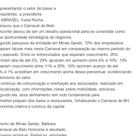
presentando o setor de bares e 
staurantes, a presidente 
 ABRASEL, Karla Rocha, 
stacou que o Carnaval de Belo 
rizonte deixou de ser um desafio operacional para se consolidar como 
a oportunidade estratégica de negócios.
gundo pesquisa da entidade em Minas Gerais, 72% dos empresários 
ojetam faturar mais neste Carnaval em comparação ao mesmo período do 
o passado. Entre os entrevistados que esperam crescimento, 25% 
timam alta de até 5%, 23% apostam em aumento entre 6% e 10%, 13% 
ojetam crescimento entre 11% e 20%, 10% estimam avanço de até 
% e 1% acreditam em crescimento acima desse percentual, evidenciando 
otimismo do setor.
o contínuo de comunicação e orientação aos associados, realizado em 
fiscalização, com informações claras sobre mobilidade, estrutura, 
Segundo ela, esse alinhamento tem sido fundamental para 
e melhor preparo dos bares e restaurantes, fortalecendo o Carnaval de BH 
omia criativa e turística da capital.
urismo de Minas Gerais, Bárbara 
rnaval de Belo Horizonte é resultado 
verno estadual, Prefeitura, entidades 