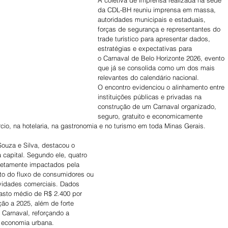
A coletiva de imprensa realizada na sede 
da CDL-BH reuniu imprensa em massa, 
autoridades municipais e estaduais, 
forças de segurança e representantes do 
trade turístico para apresentar dados, 
estratégias e expectativas para 
o Carnaval de Belo Horizonte 2026, evento 
que já se consolida como um dos mais 
relevantes do calendário nacional.
O encontro evidenciou o alinhamento entre 
instituições públicas e privadas na 
construção de um Carnaval organizado, 
seguro, gratuito e economicamente 
cio, na hotelaria, na gastronomia e no turismo em toda Minas Gerais.
ouza e Silva, destacou o 
 capital. Segundo ele, quatro 
retamente impactados pela 
to do fluxo de consumidores ou 
ividades comerciais. Dados 
asto médio de R$ 2.400 por 
ão a 2025, além de forte 
Carnaval, reforçando a 
a economia urbana.