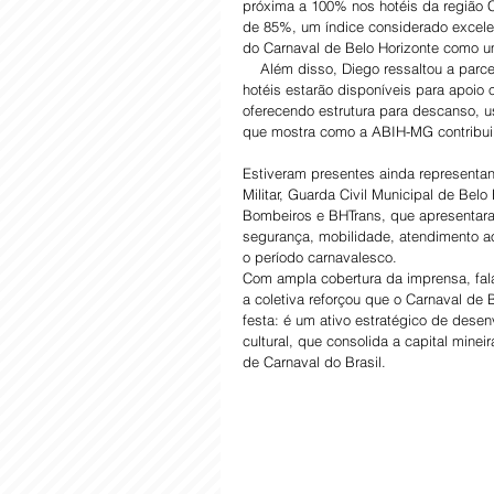
próxima a 100% nos hotéis da região C
de 85%, um índice considerado excelen
do Carnaval de Belo Horizonte como um
    Além disso, Diego ressaltou a parc
hotéis estarão disponíveis para apoio op
oferecendo estrutura para descanso, u
que mostra como a ABIH-MG contribui 
Estiveram presentes ainda representantes
Militar, Guarda Civil Municipal de Belo
Bombeiros e BHTrans, que apresentara
segurança, mobilidade, atendimento ao
o período carnavalesco.
Com ampla cobertura da imprensa, fal
a coletiva reforçou que o Carnaval de 
festa: é um ativo estratégico de desen
cultural, que consolida a capital mine
de Carnaval do Brasil.