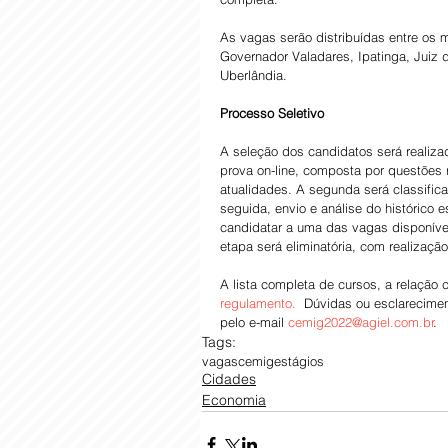
As vagas serão distribuídas entre os m
Governador Valadares, Ipatinga, Juiz 
Uberlândia.  
Processo Seletivo  
A seleção dos candidatos será realizad
prova on-line, composta por questões 
atualidades. A segunda será classifica
seguida, envio e análise do histórico 
candidatar a uma das vagas disponívei
etapa será eliminatória, com realizaçã
A lista completa de cursos, a relação
regulamento.
  Dúvidas ou esclarecime
pelo e-mail 
cemig2022@agiel.com.br
.  
Tags:
vagas
cemig
estágios
Cidades
Economia