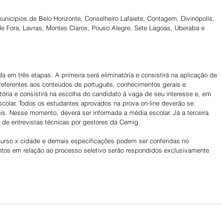
unicípios de Belo Horizonte, Conselheiro Lafaiete, Contagem, Divinópolis, 
de Fora, Lavras, Montes Claros, Pouso Alegre, Sete Lagoas, Uberaba e 
a em três etapas. A primeira será eliminatória e consistirá na aplicação de 
referentes aos conteúdos de português, conhecimentos gerais e 
tória e consistirá na escolha do candidato à vaga de seu interesse e, em 
escolar. Todos os estudantes aprovados na prova on-line deverão se 
s. Nesse momento, deverá ser informada a média escolar. Já a terceira 
o de entrevistas técnicas por gestores da Cemig.  
 curso x cidade e demais especificações podem ser conferidas no 
ntos em relação ao processo seletivo serão respondidos exclusivamente 