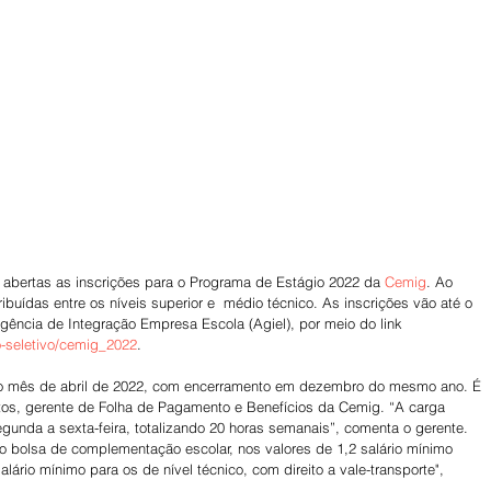
tão abertas as inscrições para o Programa de Estágio 2022 da 
Cemig
. Ao 
ibuídas entre os níveis superior e  médio técnico. As inscrições vão até o 
Agência de Integração Empresa Escola (Agiel), por meio do link 
o-seletivo/cemig_2022
.  
ra o mês de abril de 2022, com encerramento em dezembro do mesmo ano. É 
tos, gerente de Folha de Pagamento e Benefícios da Cemig. “A carga 
segunda a sexta-feira, totalizando 20 horas semanais”, comenta o gerente. 
 bolsa de complementação escolar, nos valores de 1,2 salário mínimo 
alário mínimo para os de nível técnico, com direito a vale-transporte", 