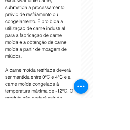
exclusivamente carne, 
submetida a processamento 
prévio de resfriamento ou 
congelamento. É proibida a 
utilização de carne industrial 
para a fabricação de carne 
moída e a obtenção de carne 
moída a partir de moagem de 
miúdos.
A carne moída resfriada deverá 
ser mantida entre 0°C e 4°C e a 
carne moída congelada à 
temperatura máxima de -12°C. O 
produto não poderá sair do 
equipamento de moagem com 
temperatura superior a 7°C e 
deve ser submetido 
imediatamente ao resfriamento 