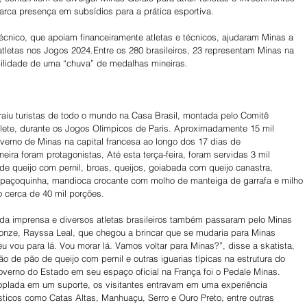
ca presença em subsídios para a prática esportiva. 
écnico, que apoiam financeiramente atletas e técnicos, ajudaram Minas a 
tletas nos Jogos 2024.Entre os 280 brasileiros, 23 representam Minas na 
ilidade de uma “chuva” de medalhas mineiras.
aiu turistas de todo o mundo na Casa Brasil, montada pelo Comitê 
illete, durante os Jogos Olímpicos de Paris. Aproximadamente 15 mil 
rno de Minas na capital francesa ao longo dos 17 dias de 
eira foram protagonistas, Até esta terça-feira, foram servidas 3 mil 
de queijo com pernil, broas, queijos, goiabada com queijo canastra, 
 à paçoquinha, mandioca crocante com molho de manteiga de garrafa e milho 
o cerca de 40 mil porções.
s da imprensa e diversos atletas brasileiros também passaram pelo Minas 
ronze, Rayssa Leal, que chegou a brincar que se mudaria para Minas 
 vou para lá. Vou morar lá. Vamos voltar para Minas?”, disse a skatista, 
 de pão de queijo com pernil e outras iguarias típicas na estrutura do 
overno do Estado em seu espaço oficial na França foi o Pedale Minas. 
plada em um suporte, os visitantes entravam em uma experiência 
ísticos como Catas Altas, Manhuaçu, Serro e Ouro Preto, entre outras 