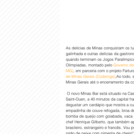
As delícias de Minas conquistam os turi
galinhada e outras delícias da gastro
quando terminam os Jogos Paralímpico
Olimpíadas, montado pelo 
Governo de
MG)
, em parceria com o projeto Fartur
de Minas Gerais (Codemge)
,Ao todo, 
Minas Gerais até o encerramento da c
 O novo Minas Bar está situado na Casa Brasil Paralímpico, do Comitê Paralímpico do Brasil (CPB) na cidade de 
Saint-Ouen, a 40 minutos da capital f
degustar um cardápio que mostra a cul
empadinha de couve refogada, broa de
bomba de queijo com goiabada, vaca a
chef Henrique Gilberto, que também ap
brasileiro, estrangeiro e francês. Vou 
pirão de peixe com pimenta de cheiro”,