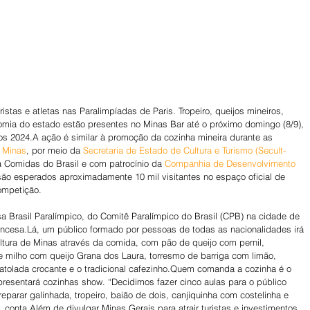
stas e atletas nas Paralimpíadas de Paris. Tropeiro, queijos mineiros, 
nomia do estado estão presentes no Minas Bar até o próximo domingo (8/9), 
s 2024.A ação é similar à promoção da cozinha mineira durante as 
 Minas
, por meio da 
Secretaria de Estado de Cultura e Turismo (Secult-
a Comidas do Brasil e com patrocínio da 
Companhia de Desenvolvimento 
são esperados aproximadamente 10 mil visitantes no espaço oficial de 
ompetição.
rancesa.Lá, um público formado por pessoas de todas as nacionalidades irá 
tura de Minas através da comida, com pão de queijo com pernil, 
 milho com queijo Grana dos Laura, torresmo de barriga com limão, 
tolada crocante e o tradicional cafezinho.Quem comanda a cozinha é o 
resentará cozinhas show. “Decidimos fazer cinco aulas para o público 
preparar galinhada, tropeiro, baião de dois, canjiquinha com costelinha e 
 conta.Além de divulgar Minas Gerais para atrair turistas e investimentos 