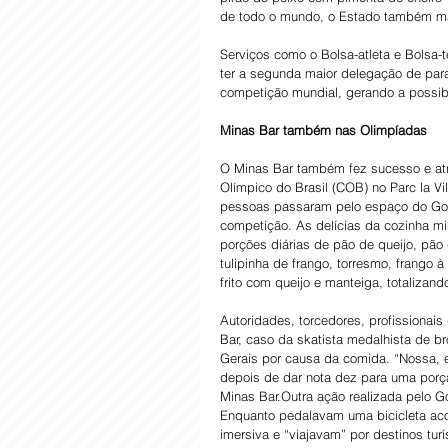
de todo o mundo, o Estado também mar
Serviços como o Bolsa-atleta e Bolsa-t
ter a segunda maior delegação de para
competição mundial, gerando a possib
Minas Bar também nas Olimpíadas
O Minas Bar também fez sucesso e atr
Olímpico do Brasil (COB) no Parc la V
pessoas passaram pelo espaço do Gove
competição. As delícias da cozinha min
porções diárias de pão de queijo, pão 
tulipinha de frango, torresmo, frango
frito com queijo e manteiga, totalizand
Autoridades, torcedores, profissionai
Bar, caso da skatista medalhista de b
Gerais por causa da comida. “Nossa, eu
depois de dar nota dez para uma porção
Minas Bar.Outra ação realizada pelo G
Enquanto pedalavam uma bicicleta aco
imersiva e “viajavam” por destinos tur