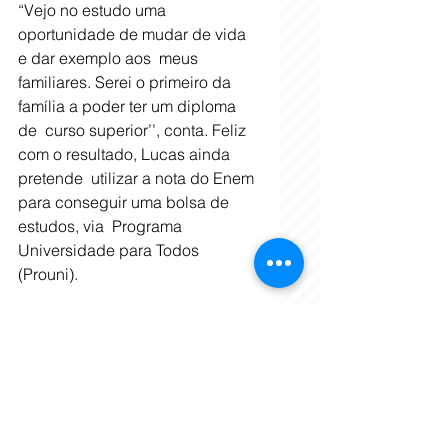
“Vejo no estudo uma 
oportunidade de mudar de vida 
e dar exemplo aos  meus 
familiares. Serei o primeiro da 
família a poder ter um diploma 
de  curso superior’’, conta. Feliz 
com o resultado, Lucas ainda 
pretende  utilizar a nota do Enem 
para conseguir uma bolsa de 
estudos, via  Programa 
Universidade para Todos 
(Prouni).
Apoio
 Elisângela Marcondes é policial 
penal e responsável pelo Núcleo 
de  Ensino do Presídio de 
Botelhos. Sua experiência 