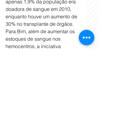
apenas 1,9% da população era 
doadora de sangue em 2010, 
enquanto houve um aumento de 
30% no transplante de órgãos. 
Para Bim, além de aumentar os 
estoques de sangue nos 
hemocentros, a iniciativa 
favorece a cultura, o lazer e o 
esporte. O vereador lembrou, 
ainda, que a Comissão de 
Assuntos Sociais do Senado 
recentemente aprovou projeto 
que concede a doadores 
regulares de sangue o direito à 
meia-entrada em eventos, texto 
que aguarda votação do Plenário 
daquela Casa.
A proposição também teve 