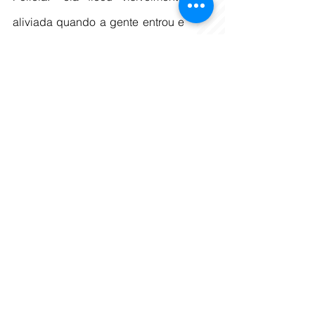
aliviada quando a gente entrou e 
prendeu ele. Apesar de 
amedrontada, ela demonstrou 
muito alívio”, frisou.
Com a prisão e a conclusão do 
Inquérito Policial, o procedimento 
será remetido ao Poder 
Judiciário.
Clique 
aqui 
para assistir ao 