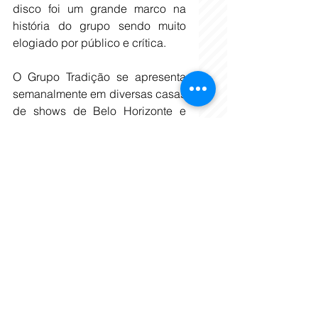
disco foi um grande marco na 
história do grupo sendo muito 
elogiado por público e crítica.  
O Grupo Tradição se apresenta 
semanalmente em diversas casas 
de shows de Belo Horizonte e 
tem a seguinte formação 
atualmente: 
Waltinho (voz e reco reco) 
Walmir (vocal e ganzá) 
Bruno (vocal e tantã) 
Rodrigo (Cavaco) 
Alexis (Surdo) 
Gerson Luiz (pandeiro) 
Gabriel (Percussão Geral) 