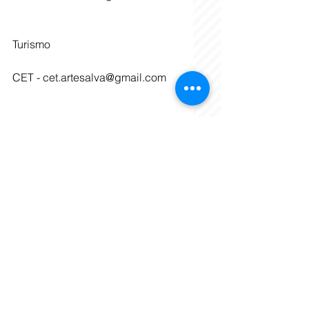
Turismo
CET - cet.artesalva@gmail.com
Povos e Comunidades 
Tradicionais
CEPCT - 
cepctminasartesalva@gmail.com
Igualdade Racial
Conepir - 
conepirminasartesalva@gmail.co
m