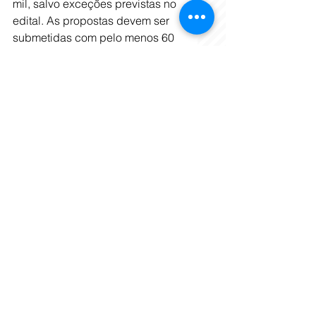
mil, salvo exceções previstas no 
edital. As propostas devem ser 
submetidas com pelo menos 60 
dias de antecedência à 
realização dos eventos e devem 
estar acompanhadas de toda a 
documentação exigida pelo 
edital.
O edital pode ser acessado por 
este link:
este link:
TAGS: 
edital
, 
Embratur
, 
patrocínio
, 
Principal
Tags:
turismo
mercado internacional
Gastrô e Turismo
Mundo