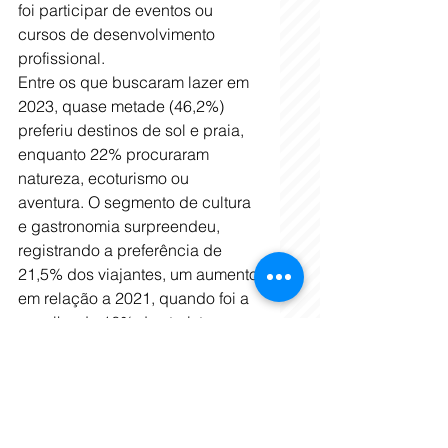
foi participar de eventos ou 
cursos de desenvolvimento 
profissional. 
Entre os que buscaram lazer em 
2023, quase metade (46,2%) 
preferiu destinos de sol e praia, 
enquanto 22% procuraram 
natureza, ecoturismo ou 
aventura. O segmento de cultura 
e gastronomia surpreendeu, 
registrando a preferência de 
21,5% dos viajantes, um aumento 
em relação a 2021, quando foi a 
escolha de 16% dos turistas. 
A PESQUISA -
 O módulo de 
Turismo da PNAD Contínua tem 
como objetivo quantificar os 
fluxos de viagens nacionais. Os 
dados abrangem o percentual 