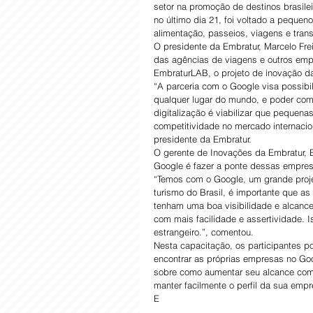
setor na promoção de destinos brasilei
no último dia 21, foi voltado a peque
alimentação, passeios, viagens e trans
O presidente da Embratur, Marcelo Fre
das agências de viagens e outros empre
EmbraturLAB, o projeto de inovação d
“A parceria com o Google visa possibili
qualquer lugar do mundo, e poder comp
digitalização é viabilizar que pequen
competitividade no mercado internacio
presidente da Embratur.
O gerente de Inovações da Embratur, E
Google é fazer a ponte dessas empresa
“Temos com o Google, um grande proje
turismo do Brasil, é importante que as
tenham uma boa visibilidade e alcance
com mais facilidade e assertividade. 
estrangeiro.”, comentou. 
Nesta capacitação, os participantes p
encontrar as próprias empresas no Go
sobre como aumentar seu alcance com 
manter facilmente o perfil da sua emp
E