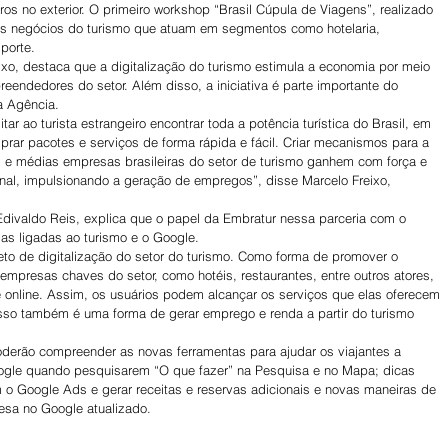
ros no exterior. O primeiro workshop “Brasil Cúpula de Viagens”, realizado 
nos negócios do turismo que atuam em segmentos como hotelaria, 
porte.
ixo, destaca que a digitalização do turismo estimula a economia por meio 
endedores do setor. Além disso, a iniciativa é parte importante do 
a Agência.
tar ao turista estrangeiro encontrar toda a potência turística do Brasil, em 
rar pacotes e serviços de forma rápida e fácil. Criar mecanismos para a 
as e médias empresas brasileiras do setor de turismo ganhem com força e 
nal, impulsionando a geração de empregos”, disse Marcelo Freixo, 
divaldo Reis, explica que o papel da Embratur nessa parceria com o 
s ligadas ao turismo e o Google.  
to de digitalização do setor do turismo. Como forma de promover o 
 empresas chaves do setor, como hotéis, restaurantes, entre outros atores, 
 online. Assim, os usuários podem alcançar os serviços que elas oferecem 
Isso também é uma forma de gerar emprego e renda a partir do turismo 
oderão compreender as novas ferramentas para ajudar os viajantes a 
ogle quando pesquisarem “O que fazer” na Pesquisa e no Mapa; dicas 
o Google Ads e gerar receitas e reservas adicionais e novas maneiras de 
resa no Google atualizado.