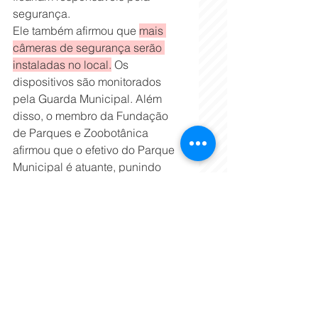
segurança.
Ele também afirmou que 
mais 
câmeras de segurança serão 
instaladas no local.
 Os 
dispositivos são monitorados 
pela Guarda Municipal. Além 
disso, o membro da Fundação 
de Parques e Zoobotânica 
afirmou que o efetivo do Parque 
Municipal é atuante, punindo 
quem tenta praticar roubo no 
espaço.
Representante da Administração 
Regional Centro-sul, Edilene 
Martins Costa explicou
 que o órgão tem papel de 
articulação e colocou-se à 
disposição para auxiliar na 