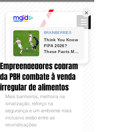
Empreendedores cobram
da PBH combate à venda
irregular de alimentos
Mais banheiros, melhoria na 
sinalização, reforço na 
segurança e um ambiente mais 
inclusivo estão entre as 
reivindicações