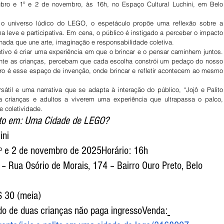
ro e 1º e 2 de novembro, às 16h, no Espaço Cultural Luchini, em Belo 
 o universo lúdico do LEGO, o espetáculo propõe uma reflexão sobre a 
 leve e participativa. Em cena, o público é instigado a perceber o impacto 
ada que une arte, imaginação e responsabilidade coletiva.
etivo é criar uma experiência em que o brincar e o pensar caminhem juntos. 
nte as crianças, percebam que cada escolha constrói um pedaço do nosso 
 é esse espaço de invenção, onde brincar e refletir acontecem ao mesmo 
sátil e uma narrativa que se adapta à interação do público, “Jojô e Palito 
rianças e adultos a viverem uma experiência que ultrapassa o palco, 
e coletividade.
lito em: Uma Cidade de LEGO?
ini
1º e 2 de novembro de 2025Horário: 16h
 – Rua Osório de Morais, 174 – Bairro Ouro Preto, Belo 
$ 30 (meia)
o de duas crianças não paga ingressoVenda: