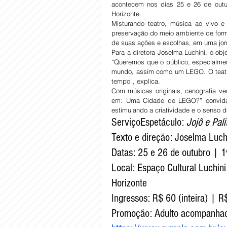
acontecem nos dias 25 e 26 de outub
Horizonte.
Misturando teatro, música ao vivo e
preservação do meio ambiente de forma
de suas ações e escolhas, em uma jorn
Para a diretora Joselma Luchini, o obj
“Queremos que o público, especialme
mundo, assim como um LEGO. O teatro
tempo”, explica.
Com músicas originais, cenografia ver
em: Uma Cidade de LEGO?” convida c
estimulando a criatividade e o senso d
ServiçoEspetáculo: 
Jojô e Pa
Texto e direção: Joselma Luch
Datas: 25 e 26 de outubro | 
Local: Espaço Cultural Luchini
Horizonte
Ingressos: R$ 60 (inteira) | R
Promoção: Adulto acompanhad