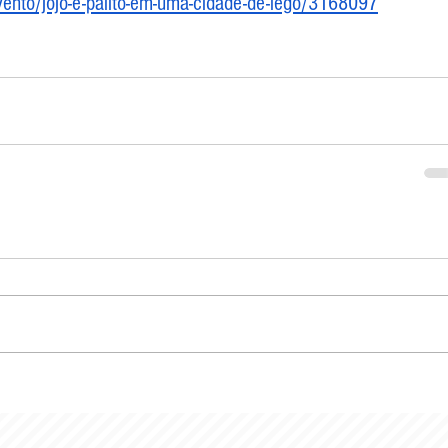
ento/jojo-e-palito-em-uma-cidade-de-lego/3168097