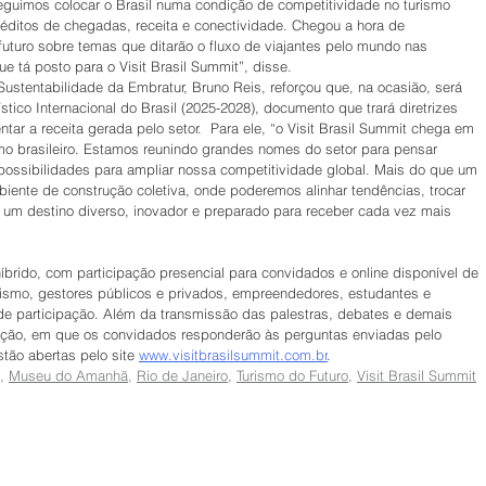
eguimos colocar o Brasil numa condição de competitividade no turismo 
néditos de chegadas, receita e conectividade. Chegou a hora de 
futuro sobre temas que ditarão o fluxo de viajantes pelo mundo nas 
 tá posto para o Visit Brasil Summit”, disse. 
 Sustentabilidade da Embratur, Bruno Reis, reforçou que, na ocasião, será 
tico Internacional do Brasil (2025-2028), documento que trará diretrizes 
entar a receita gerada pelo setor.  Para ele, “o Visit Brasil Summit chega em 
o brasileiro. Estamos reunindo grandes nomes do setor para pensar 
possibilidades para ampliar nossa competitividade global. Mais do que um 
ente de construção coletiva, onde poderemos alinhar tendências, trocar 
o um destino diverso, inovador e preparado para receber cada vez mais 
íbrido, com participação presencial para convidados e online disponível de 
urismo, gestores públicos e privados, empreendedores, estudantes e 
de participação. Além da transmissão das palestras, debates e demais 
ação, em que os convidados responderão às perguntas enviadas pelo 
ão abertas pelo site 
www.visitbrasilsummit.com.br
. 
, 
Museu do Amanhã
, 
Rio de Janeiro
, 
Turismo do Futuro
, 
Visit Brasil Summit