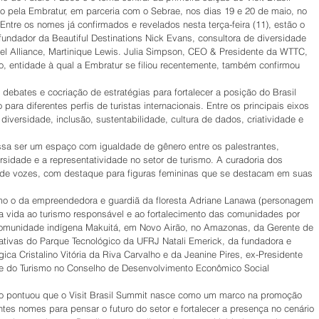
o pela Embratur, em parceria com o Sebrae, nos dias 19 e 20 de maio, no 
tre os nomes já confirmados e revelados nesta terça-feira (11), estão o 
fundador da Beautiful Destinations Nick Evans, consultora de diversidade 
el Alliance, Martinique Lewis. Julia Simpson, CEO & Presidente da WTTC, 
, entidade à qual a Embratur se filiou recentemente, também confirmou 
ebates e cocriação de estratégias para fortalecer a posição do Brasil 
para diferentes perfis de turistas internacionais. Entre os principais eixos 
diversidade, inclusão, sustentabilidade, cultura de dados, criatividade e 
ssa ser um espaço com igualdade de gênero entre os palestrantes, 
sidade e a representatividade no setor de turismo. A curadoria dos 
o de vozes, com destaque para figuras femininas que se destacam em suas 
mo o da empreendedora e guardiã da floresta Adriane Lanawa (personagem 
a vida ao turismo responsável e ao fortalecimento das comunidades por 
comunidade indígena Makuitá, em Novo Airão, no Amazonas, da Gerente de 
ativas do Parque Tecnológico da UFRJ Natali Emerick, da fundadora e 
ica Cristalino Vitória da Riva Carvalho e da Jeanine Pires, ex-Presidente 
te do Turismo no Conselho de Desenvolvimento Econômico Social 
ixo pontuou que o Visit Brasil Summit nasce como um marco na promoção 
antes nomes para pensar o futuro do setor e fortalecer a presença no cenário 