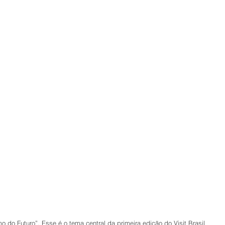
mo do Futuro”. Esse é o tema central da primeira edição do Visit Brasil 