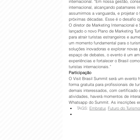
internacional. “Em nossa gestão, cons
internacional, alcançando patamares i
assumirmos a vanguarda, e projetar o 
próximas décadas. Esse é o desafio que
O diretor de Marketing Internacional e
lançado o novo Plano de Marketing Turís
para atrair turistas estrangeiros e aum
um momento fundamental para o turism
soluções inovadoras e explorar novas 
espaço de debates, o evento é um ambi
experiências e fortalecer o Brasil com
turistas internacionais.”
Participação
O Visit Brasil Summit será um evento h
forma gratuita para profissionais de t
demais interessados, com certificado 
atividades, haverá momentos de inter
Whatsapp do Summit. As inscrições est
TAGS: 
Embratur
, 
Futuro do Turismo