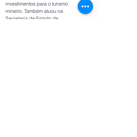
investimentos para o turismo 
mineiro. Também atuou na 
Secretaria de Estado de 
Desenvolvimento Econômico de 
Minas Gerais (Sede- MG), onde 
comandou a Superintendência 
de Atração de Investimentos e 
Estímulo à Exportação e exerceu 
a função de Assessora-Chefe 
Internacional do Estado. Foi 
também secretária-adjunta de 
Estado de Comunicação Social, 
com atuação destacada na 
articulação e transparência das 
ações do Governo de Minas.
CONTATO PARA IMPRENSA
Comunicação Bárbara Botega
Geremias Sena • (31) 99246-
4418 Email: 