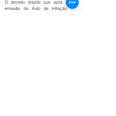
O decreto dispõe que após a 
emissão do Auto de Infração, 
tanto o responsável pelo 
estabelecimento como o infrator, 
estão sujeitos à multa no valor de 
R$1.014,69. O valor dobra a partir 
da segunda reincidência. Além 
disso, poderá haver cassação 
imediata do alvará de localização 
e funcionamento, na terceira 
reincidência e interdição do 
estabelecimento.
Tags:
fiscalização
ferros-velhos
Horto
Cidades
Polícia