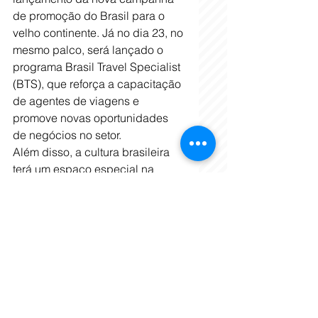
de promoção do Brasil para o 
velho continente. Já no dia 23, no 
mesmo palco, será lançado o 
programa Brasil Travel Specialist 
(BTS), que reforça a capacitação 
de agentes de viagens e 
promove novas oportunidades 
de negócios no setor.
Além disso, a cultura brasileira 
terá um espaço especial na 
FITUR 2025, com apresentações 
de música e dança que refletem 
a riqueza artística do país. O 
samba tradicional do Rio de 
Janeiro tomará o palco Brasil no 
dia 25 de janeiro. Já no dia 26, a 
voz marcante do estado de 
Pernambuco, no Nordeste do 