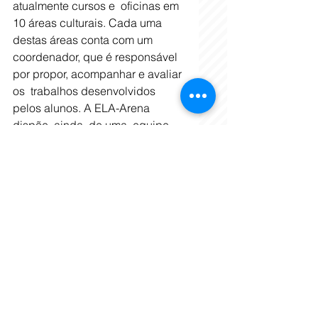
atualmente cursos e  oficinas em 
10 áreas culturais. Cada uma 
destas áreas conta com um  
coordenador, que é responsável 
por propor, acompanhar e avaliar 
os  trabalhos desenvolvidos 
pelos alunos. A ELA-Arena 
dispõe, ainda, de uma  equipe 
pedagógica formada por 
profissionais que dinamizam os 
processos  formativos, 
conceituais e metodológicos. 
Estes educadores promovem 
uma  reflexão permanente em 
cada uma das áreas de atuação 
da Escola, visando  ao 
aprimoramento do ciclo formativo.
Nos últimos anos, a  ELA-Arena 