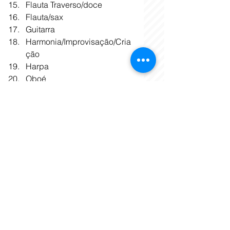
Flauta Traverso/doce
Flauta/sax
Guitarra
Harmonia/Improvisação/Cria
ção
Harpa
Oboé
Percussão Erudita
Percussão Popular
Piano Erudito
Piano Popular
Produção Musical
Regência de Banda 
Sinfônica
Regência de Bigband
Regência de Coral
Regência de Orquestra
Saxofone
Trombone