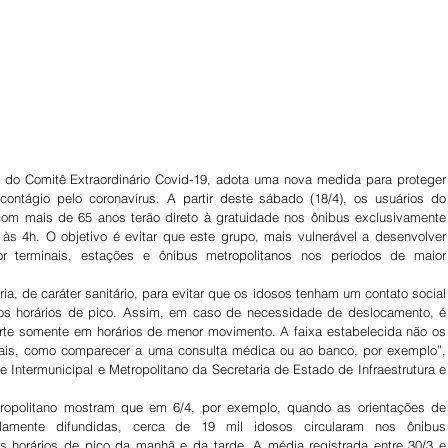
do Comitê Extraordinário Covid-19, adota uma nova medida para proteger 
ontágio pelo coronavírus. A partir deste sábado (18/4), os usuários do 
com mais de 65 anos terão direto à gratuidade nos ônibus exclusivamente 
às 4h. O objetivo é evitar que este grupo, mais vulnerável a desenvolver 
r terminais, estações e ônibus metropolitanos nos períodos de maior 
, de caráter sanitário, para evitar que os idosos tenham um contato social 
s horários de pico. Assim, em caso de necessidade de deslocamento, é 
orte somente em horários de menor movimento. A faixa estabelecida não os 
iais, como comparecer a uma consulta médica ou ao banco, por exemplo”, 
e Intermunicipal e Metropolitano da Secretaria de Estado de Infraestrutura e 
ropolitano mostram que em 6/4, por exemplo, quando as orientações de 
lamente difundidas, cerca de 19 mil idosos circularam nos ônibus 
s horários de pico da manhã e da tarde. A média registrada entre 30/3 e 