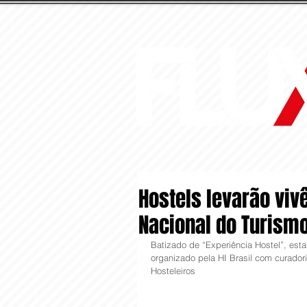
Hostels levarão vivê
Nacional do Turism
Batizado de “Experiência Hostel”, esta
organizado pela HI Brasil com curador
Hosteleiros