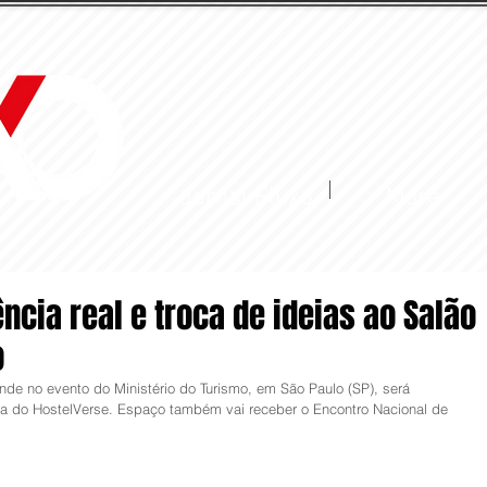
Jornal Fluxo
More
ncia real e troca de ideias ao Salão
o
nde no evento do Ministério do Turismo, em São Paulo (SP), será 
ia do HostelVerse. Espaço também vai receber o Encontro Nacional de 