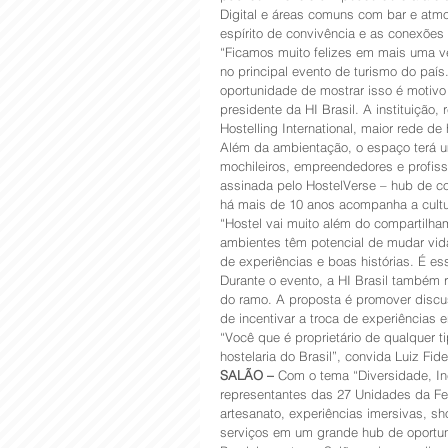
Digital e áreas comuns com bar e atmosf
espírito de convivência e as conexõe
“Ficamos muito felizes em mais uma ve
no principal evento de turismo do país
oportunidade de mostrar isso é motivo 
presidente da HI Brasil. A instituição
Hostelling International, maior rede de
Além da ambientação, o espaço terá u
mochileiros, empreendedores e profissi
assinada pelo HostelVerse – hub de co
há mais de 10 anos acompanha a cultu
“Hostel vai muito além do compartilha
ambientes têm potencial de mudar vida
de experiências e boas histórias. É es
Durante o evento, a HI Brasil também 
do ramo. A proposta é promover discu
de incentivar a troca de experiências e
“Você que é proprietário de qualquer t
hostelaria do Brasil”, convida Luiz Fidel
SALÃO –
 Com o tema “Diversidade, Inc
representantes das 27 Unidades da Fed
artesanato, experiências imersivas, sh
serviços em um grande hub de oportu