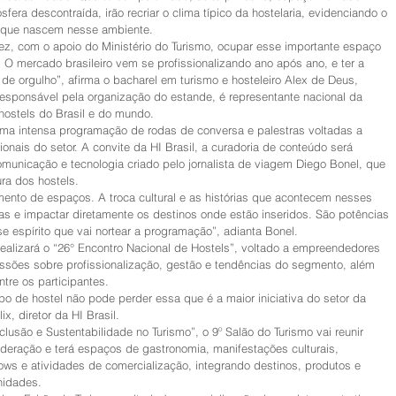
era descontraída, irão recriar o clima típico da hostelaria, evidenciando o 
s que nascem nesse ambiente.
z, com o apoio do Ministério do Turismo, ocupar esse importante espaço 
. O mercado brasileiro vem se profissionalizando ano após ano, e ter a 
de orgulho”, afirma o bacharel em turismo e hosteleiro Alex de Deus, 
, responsável pela organização do estande, é representante nacional da 
 hostels do Brasil e do mundo.
ma intensa programação de rodas de conversa e palestras voltadas a 
onais do setor. A convite da HI Brasil, a curadoria de conteúdo será 
municação e tecnologia criado pelo jornalista de viagem Diego Bonel, que 
ra dos hostels.
mento de espaços. A troca cultural e as histórias que acontecem nesses 
s e impactar diretamente os destinos onde estão inseridos. São potências 
se espírito que vai nortear a programação”, adianta Bonel.
realizará o “26° Encontro Nacional de Hostels”, voltado a empreendedores 
ssões sobre profissionalização, gestão e tendências do segmento, além 
ntre os participantes.
ipo de hostel não pode perder essa que é a maior iniciativa do setor da 
ix, diretor da HI Brasil.
lusão e Sustentabilidade no Turismo”, o 9º Salão do Turismo vai reunir 
eração e terá espaços de gastronomia, manifestações culturais, 
ows e atividades de comercialização, integrando destinos, produtos e 
nidades.