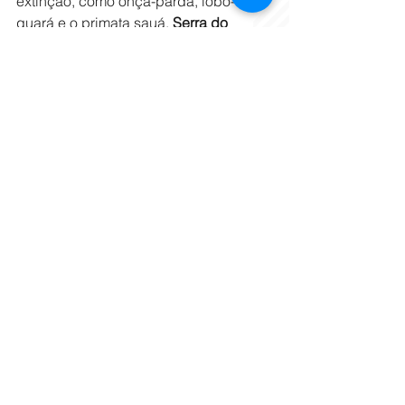
extinção, como onça-parda, lobo-
guará e o primata sauá. 
Serra do 
Brigadeiro
Já no Parque Estadual 
da Serra do Brigadeiro, o 
resultado da habilitação será 
divulgado no dia 15/6, enquanto 
o resultado final do 
credenciamento está previsto 
para 20/7. As autorizações serão 
emitidas no dia 5/8.A unidade é 
considerada uma das mais 
importantes reservas de Mata 
Atlântica de Minas Gerais e 
reúne atrativos como trilhas, 
picos, mirantes e roteiros 
histórico-culturais. Entre os 
destinos mais procurados estão 
o Pico do Soares, Pico do Boné, 
Trilha do Muriqui e Pedra do 