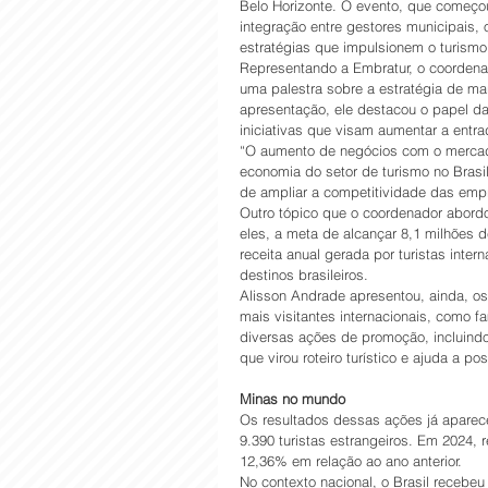
Belo Horizonte. O evento, que começou n
integração entre gestores municipais, o
estratégias que impulsionem o turismo
Representando a Embratur, o coordena
uma palestra sobre a estratégia de ma
apresentação, ele destacou o papel da 
iniciativas que visam aumentar a entra
“O aumento de negócios com o mercado
economia do setor de turismo no Brasil
de ampliar a competitividade das empre
Outro tópico que o coordenador abordo
eles, a meta de alcançar 8,1 milhões d
receita anual gerada por turistas inter
destinos brasileiros.
Alisson Andrade apresentou, ainda, os 
mais visitantes internacionais, como f
diversas ações de promoção, incluindo 
que virou roteiro turístico e ajuda a po
Minas no mundo
Os resultados dessas ações já aparec
9.390 turistas estrangeiros. Em 2024, 
12,36% em relação ao ano anterior. 
No contexto nacional, o Brasil recebeu