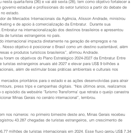
esta quarta-feira (26) e vai até sexta (28), tem como objetivo fortalecer a 
 governo estadual e profissionais do setor turístico a partir do debate de 
 no estado.
dor de Mercados Internacionais da Agência, Alisson Andrade, ministrou 
rketing e de apoio à comercialização da Embratur
. 
 Durante sua 
Embratur na internacionalização dos destinos brasileiros e apresentou 
da de turistas estrangeiros no país.
 internacional impacta diretamente na geração de empregos e na 
. Nosso objetivo é posicionar o Brasil como um destino sustentável, além 
sas e produtos turísticos brasileiros”, afirmou Andrade.
u foram os objetivos do Plano Estratégico 2024-2027 da Embratur. Entre 
e turistas estrangeiros anuais até 2027 e elevar para US$ 9 bilhões a 
nacionais, além de estimular boas práticas ambientais e culturais nos 
mercados prioritários para o estado e as ações desenvolvidas para atrair 
amtours, press trips e campanhas digitais. “Nos últimos anos, realizamos 
o episódio da websérie ‘Turismo Transforma’ que retrata o queijo canastra 
sicionar Minas Gerais no cenário internacional”, lembrou.
em nos números: no primeiro bimestre deste ano, Minas Gerais recebeu 
registrou 43.287 chegadas de turistas estrangeiros, um crescimento de 
 6,77 milhões de turistas internacionais em 2024. Esse fluxo gerou US$ 7,34 