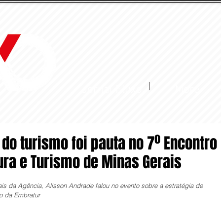
Jornal Fluxo
More
 do turismo foi pauta no 7º Encontro
ura e Turismo de Minas Gerais
s da Agência, Alisson Andrade falou no evento sobre a estratégia de 
ão da Embratur