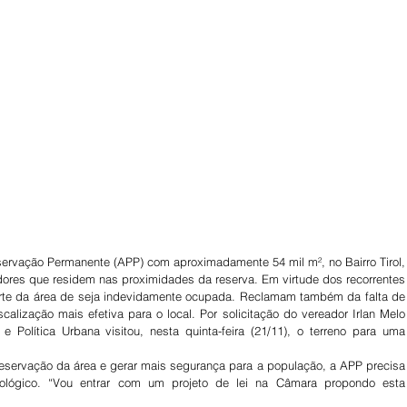
ervação Permanente (APP) com aproximadamente 54 mil m², no Bairro Tirol, 
ores que residem nas proximidades da reserva. Em virtude dos recorrentes 
rte da área de seja indevidamente ocupada. Reclamam também da falta de 
alização mais efetiva para o local. Por solicitação do vereador Irlan Melo 
Política Urbana visitou, nesta quinta-feira (21/11), o terreno para uma 
reservação da área e gerar mais segurança para a população, a APP precisa 
lógico. “Vou entrar com um projeto de lei na Câmara propondo esta 