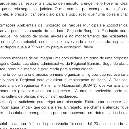
rque não vai resolver a situação de imediato, o engenheiro Rosemar Gea, 
que se cria segurança jurídica. O que permite, por exemplo, a atuação da 
 ele, é preciso ficar bem claro para a população que “uma coisa é criar, 
formações Ambientais da Fundação de Parques Municipais e Zoobotânica, 
ue vai permitir a atuação da entidade. Segundo Rangel, a Fundação pode 
parque; no plantio de novas árvores e no monitoramento das existentes; 
e educação ambiental, como plantio envolvendo a comunidade, capina e 
r depois que a APP virar um parque ecológico”, frisou.
lhores maneiras de se integrar uma comunidade em torno de uma proposta 
ério Costa, secretário administrativo da Regional Barreiro. Segundo ele, a 
 área, produz alimentos e gera renda para a comunidade.
horta comunitária é preciso primeiro organizar um grupo que represente a 
to com a Regional para oficializar a implantação da horta. A Regional 
cretaria de Segurança Alimentar e Nutricional (SUSAN), que vai avaliar o 
borar um projeto e criar um regimento. “A área estabelecida pode se 
no cultivo de plantas medicinais”, esclareceu.
ste água suficiente para irrigar uma plantação. Existe uma nascente nas 
“com água limpa”- que corta a área. Entretanto, ele chama a atenção “que 
s industriais no córrego. Isso pode se observado em determinadas horas 
trial do Jatobá. A área de preservação foi criada, há 20 anos, quando na 
o de loteamento.  