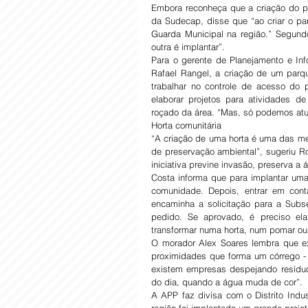
Embora reconheça que a criação do pa
da Sudecap, disse que “ao criar o par
Guarda Municipal na região.” Segundo
outra é implantar”.
Para o gerente de Planejamento e In
Rafael Rangel, a criação de um parq
trabalhar no controle de acesso do 
elaborar projetos para atividades d
roçado da área. “Mas, só podemos atua
Horta comunitária
“A criação de uma horta é uma das me
de preservação ambiental”, sugeriu Rog
iniciativa previne invasão, preserva a
Costa informa que para implantar uma 
comunidade. Depois, entrar em conta
encaminha a solicitação para a Subse
pedido. Se aprovado, é preciso ela
transformar numa horta, num pomar ou 
O morador Alex Soares lembra que exi
proximidades que forma um córrego - 
existem empresas despejando resíduo
do dia, quando a água muda de cor”.
A APP faz divisa com o Distrito Indus
região foi implantado um grande projet