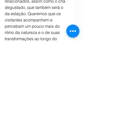
relacionados, assim como o chá 
degustado, que também será o 
da estação. Queremos que os 
visitantes acompanhem e 
percebam um pouco mais do 
ritmo da natureza e o de suas 
transformações ao longo do 
ano”, explica Paula. 
Visita guiada e degustação de 
chá no Jardim Japonês (dentro 
da Zoobotânica de BH):
Dia 27/4, 
às 10h;Dia 25/5, às 15h;Dia 29/6, 
às 10h;Dia 20/7, às 15h;Dia 24/8, 
às 10h; Dia 21/9, às 15h;Dia 
26/10, às 10h;Dia 9/11, às 15h. 
É necessário adquirir o ingresso 
de acesso ao Jardim Zoológico 