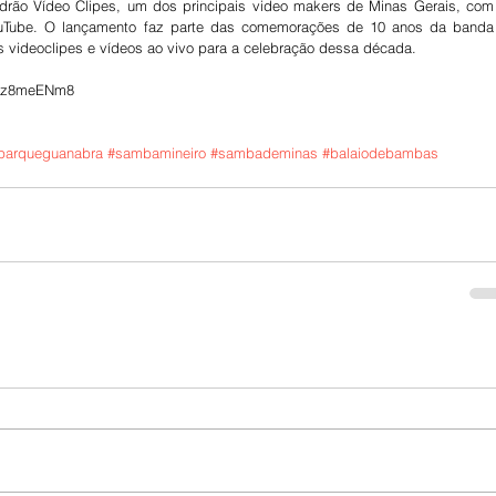
drão Vídeo Clipes, um dos principais video makers de Minas Gerais, com 
uTube. O lançamento faz parte das comemorações de 10 anos da banda 
is videoclipes e vídeos ao vivo para a celebração dessa década.
tzz8meENm8
parqueguanabra
#sambamineiro
#sambademinas
#balaiodebambas