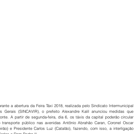
rante a abertura da Feira Táxi 2018, realizada pelo Sindicato Intermunicipal 
Gerais (SINCAVIR), o prefeito Alexandre Kalil anunciou medidas que 
onte. A partir de segunda-feira, dia 6, os táxis da capital poderão circular 
 transporte público nas avenidas Antônio Abrahão Caran, Coronel Oscar 
rão) e Presidente Carlos Luz (Catalão), fazendo, com isso, a interligação 
arlos e Dom Pedro II. 