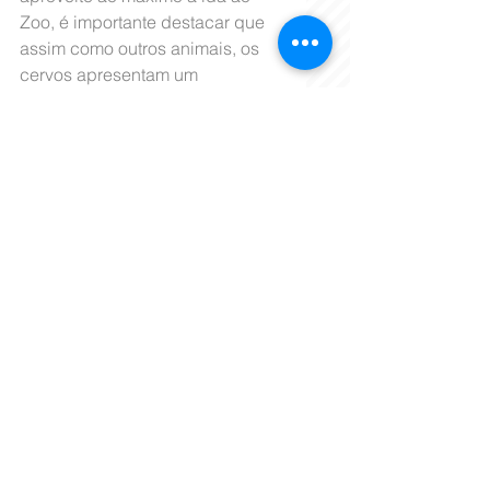
Zoo, é importante destacar que 
assim como outros animais, os 
cervos apresentam um 
comportamento arredio. E, por 
isso, a aproximação dos recintos 
deve ser bastante cautelosa, 
pois em caso de sensação de 
ameaça e na ocorrência de muito 
barulho, os animais podem se 
assustar e correr de modo 
descontrolado com o risco de 
sofrer uma queda que cause 
lesões e fraturas, ou outros 
problemas de saúde. A dica 
sempre é observar em silêncio e 
aproveitar a oportunidade para 
conhecer um belo exemplar da 
fauna brasileira.