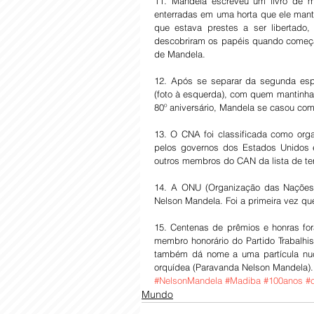
11. Mandela escreveu um livro de m
enterradas em uma horta que ele mant
que estava prestes a ser libertado, 
descobriram os papéis quando começar
de Mandela.
12. Após se separar da segunda espo
(foto à esquerda), com quem mantinha 
80º aniversário, Mandela se casou c
13. O CNA foi classificada como orga
pelos governos dos Estados Unidos 
outros membros do CAN da lista de ter
14. A ONU (Organização das Nações Un
Nelson Mandela. Foi a primeira vez q
15. Centenas de prêmios e honras for
membro honorário do Partido Trabalhis
também dá nome a uma partícula nucle
orquídea (Paravanda Nelson Mandela).
#NelsonMandela
#Madiba
#100anos
#
Mundo