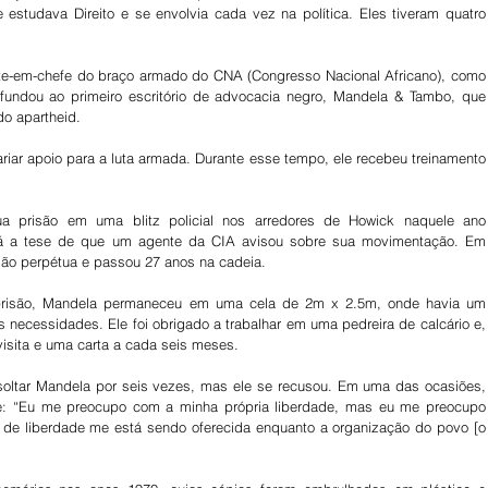
studava Direito e se envolvia cada vez na política. Eles tiveram quatro 
nte-em-chefe do braço armado do CNA (Congresso Nacional Africano), como 
fundou ao primeiro escritório de advocacia negro, Mandela & Tambo, que 
do apartheid.
riar apoio para a luta armada. Durante esse tempo, ele recebeu treinamento 
a prisão em uma blitz policial nos arredores de Howick naquele ano 
 a tese de que um agente da CIA avisou sobre sua movimentação. Em 
são perpétua e passou 27 anos na cadeia.
prisão, Mandela permaneceu em uma cela de 2m x 2.5m, onde havia um 
 necessidades. Ele foi obrigado a trabalhar em uma pedreira de calcário e, 
visita e uma carta a cada seis meses.
soltar Mandela por seis vezes, mas ele se recusou. Em uma das ocasiões, 
e: “Eu me preocupo com a minha própria liberdade, mas eu me preocupo 
de liberdade me está sendo oferecida enquanto a organização do povo [o 