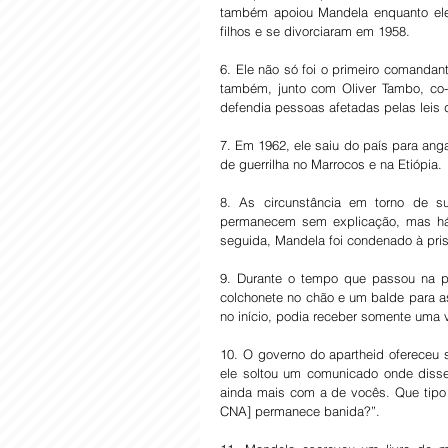
também apoiou Mandela enquanto ele e
filhos e se divorciaram em 1958.
6. Ele não só foi o primeiro comanda
também, junto com Oliver Tambo, co-
defendia pessoas afetadas pelas leis 
7. Em 1962, ele saiu do país para anga
de guerrilha no Marrocos e na Etiópia.
8. As circunstância em torno de su
permanecem sem explicação, mas há
seguida, Mandela foi condenado à pri
9. Durante o tempo que passou na 
colchonete no chão e um balde para as
no início, podia receber somente uma 
10. O governo do apartheid ofereceu 
ele soltou um comunicado onde diss
ainda mais com a de vocês. Que tipo 
CNA] permanece banida?”.