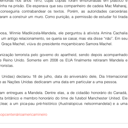
emórias nos anos 1970, cujas cópias foram embrulhadas em plástico e 
inha na prisão. Ele esperava que seu companheiro de cadeia Mac Maharaj, 
conseguiria contrabandear os textos. Porém, as autoridades carcerárias 
am a construir um muro. Como punição, a permissão de estudar foi tirada 
sa, Winnie Madikizela-Mandela, ele perguntou à ativista Amina Cachalia 
um antigo relacionamento, se queria se casar, mas ela disse “não”. Em seu 
om Graça Machel, viúva do presidente moçambicano Samora Machel.
nização terrorista pelo governo do apartheid, sendo depois acompanhado 
e Reino Unido. Somente em 2008 os EUA finalmente retiraram Mandela e 
roristas.
idas) declarou 18 de julho, data do aniversário dele, Dia Internacional 
ue as Nações Unidas dedicaram uma data em particular a uma pessoa.
am entregues a Mandela. Dentre elas, a de cidadão honorário do Canadá, 
ta britânico e membro honorário do time de futebol Manchester United. Ele 
ar, a um pica-pau pré-histórico (Australopicus nelsonmandelai) e a uma 
copcentenárioamericamineiro