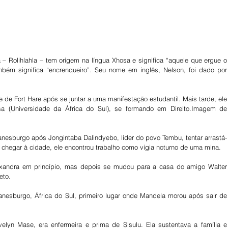
 Rolihlahla – tem origem na língua Xhosa e significa “aquele que ergue o 
mbém significa “encrenqueiro”. Seu nome em inglês, Nelson, foi dado por 
 de Fort Hare após se juntar a uma manifestação estudantil. Mais tarde, ele 
sa (Universidade da África do Sul), se formando em Direito.Imagem de 
 
hanesburgo após Jongintaba Dalindyebo, líder do povo Tembu, tentar arrastá-
chegar à cidade, ele encontrou trabalho como vigia noturno de uma mina.
xandra em princípio, mas depois se mudou para a casa do amigo Walter 
eto.
nesburgo, África do Sul, primeiro lugar onde Mandela morou após sair de 
lyn Mase, era enfermeira e prima de Sisulu. Ela sustentava a família e 