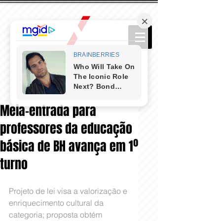
Meia-entrada para
professores da educação
básica de BH avança em 1º
turno
Projeto de lei visa a valorização e 
enriquecimento cultural da 
categoria; proposta obtém 