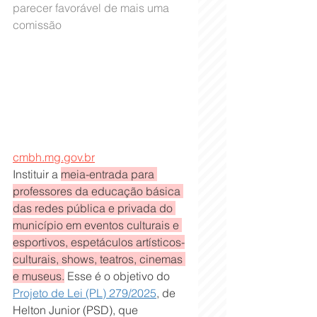
parecer favorável de mais uma 
comissão
cmbh.mg.gov.br
Instituir a 
meia-entrada para 
professores da educação básica 
das redes pública e privada do 
município em eventos culturais e 
esportivos, espetáculos artísticos-
culturais, shows, teatros, cinemas 
e museus.
 Esse é o objetivo do 
Projeto de Lei (PL) 279/2025
, de 
Helton Junior (PSD), que 