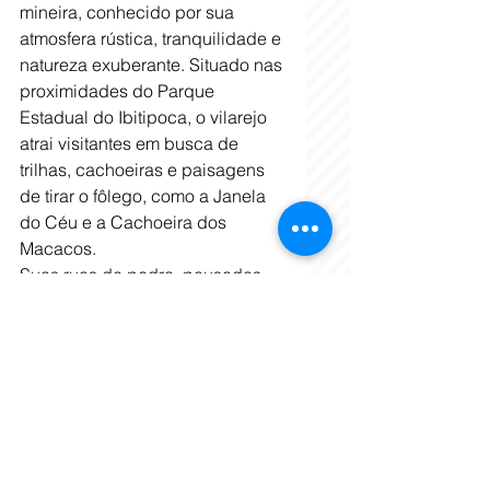
mineira, conhecido por sua 
atmosfera rústica, tranquilidade e 
natureza exuberante. Situado nas 
proximidades do Parque 
Estadual do Ibitipoca, o vilarejo 
atrai visitantes em busca de 
trilhas, cachoeiras e paisagens 
de tirar o fôlego, como a Janela 
do Céu e a Cachoeira dos 
Macacos. 
Suas ruas de pedra, pousadas 
aconchegantes e opções de 
gastronomia local criam um 
ambiente acolhedor, ideal para 
quem busca contato com a 
natureza e experiências 
autênticas no interior de Minas. O 
clima ameno, aliado à 
hospitalidade dos moradores, faz 