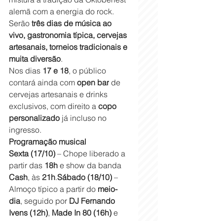
alemã com a energia do rock. 
Serão 
três dias de música ao 
vivo, gastronomia típica, cervejas 
artesanais, torneios tradicionais e 
muita diversão
.
Nos dias 
17 e 18
, o público 
contará ainda com 
open bar
 de 
cervejas artesanais e drinks 
exclusivos, com direito a 
copo 
personalizado
 já incluso no 
ingresso.
Programação musical
Sexta (17/10)
 – Chope liberado a 
partir das 
18h
 e show da banda 
Cash
, às 
21h
.
Sábado (18/10)
 – 
Almoço típico a partir do 
meio-
dia
, seguido por 
DJ Fernando 
Ivens (12h)
, 
Made In 80 (16h)
 e 