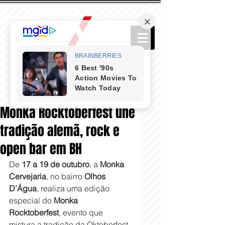
Monka Rocktoberfest une
tradição alemã, rock e
open bar em BH
De 
17 a 19 de outubro
, a 
Monka 
Cervejaria
, no bairro 
Olhos 
D’Água
, realiza uma edição 
especial do 
Monka 
Rocktoberfest
, evento que 
mistura a tradição da Oktoberfest 