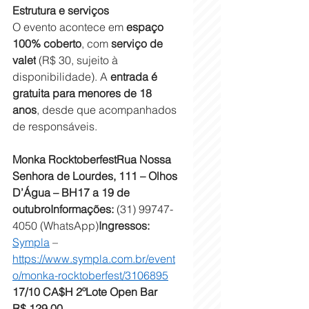
Estrutura e serviços
O evento acontece em 
espaço 
100% coberto
, com 
serviço de 
valet
 (R$ 30, sujeito à 
disponibilidade). A 
entrada é 
gratuita para menores de 18 
anos
, desde que acompanhados 
de responsáveis.
Monka RocktoberfestRua Nossa 
Senhora de Lourdes, 111 – Olhos 
D’Água – BH17 a 19 de 
outubroInformações:
 (31) 99747-
4050 (WhatsApp)
Ingressos:
Sympla
 – 
https://www.sympla.com.br/event
o/monka-rocktoberfest/3106895
17/10 CA$H 2ºLote Open Bar
R$ 129,00 