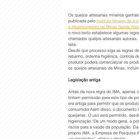
Os queijos artesanais mineiros ganhar
publicada pelo 
Instituto Mineiro de Ag
e Abastecimento de Minas Gerais (Se
o novo texto estabelece algumas regr
chamados queijos artesanais autorais,
leite.
Desde que processo siga as regras de 
rebanho, ordenha higiênica, controle
produtor poderá comercializar os prod
os queijos artesanais de Minas, inclu
Legislação antiga
Antes da nova regra do IMA, apenas o
tinham permissão para este tipo de p
era antiga para permitir que os produt
consumidor.Além disso, o documento t
queijarias. O uso está permitido, desd
higienização.“De um modo geral, a por
riscos para a saúde da população. El
próprio IMA, a Empresa de Pesquisa A
universidades”, afirma o diretor.