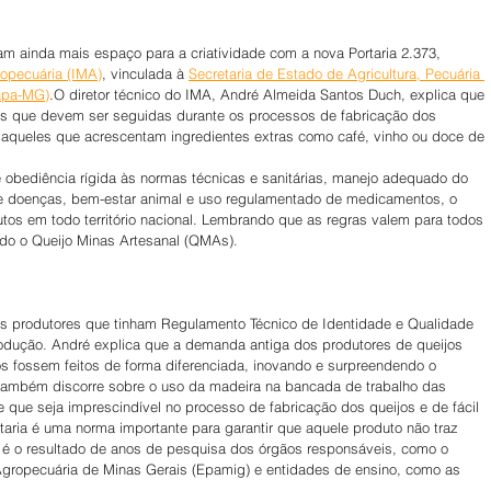
am ainda mais espaço para a criatividade com a nova Portaria 2.373, 
ropecuária (IMA)
, vinculada à 
Secretaria de Estado de Agricultura, Pecuária 
apa-MG)
.O diretor técnico do IMA, André Almeida Santos Duch, explica que 
as que devem ser seguidas durante os processos de fabricação dos 
 aqueles que acrescentam ingredientes extras como café, vinho ou doce de 
obediência rígida às normas técnicas e sanitárias, manejo adequado do 
 de doenças, bem-estar animal e uso regulamentado de medicamentos, o 
utos em todo território nacional. Lembrando que as regras valem para todos 
indo o Queijo Minas Artesanal (QMAs).
s produtores que tinham Regulamento Técnico de Identidade e Qualidade 
rodução. André explica que a demanda antiga dos produtores de queijos 
os fossem feitos de forma diferenciada, inovando e surpreendendo o 
ambém discorre sobre o uso da madeira na bancada de trabalho das 
e que seja imprescindível no processo de fabricação dos queijos e de fácil 
taria é uma norma importante para garantir que aquele produto não traz 
a é o resultado de anos de pesquisa dos órgãos responsáveis, como o 
gropecuária de Minas Gerais (Epamig) e entidades de ensino, como as 