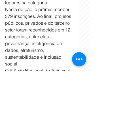
lugares na categoria.
Nesta edição, o prêmio recebeu 
379 inscrições. Ao final, projetos 
públicos, privados e do terceiro 
setor foram reconhecidos em 12 
categorias, entre elas 
governança, inteligência de 
dados, afroturismo, 
sustentabilidade e inclusão 
social.
O Prêmio Nacional do Turismo é 
uma iniciativa do Ministério do 
Turismo em parceria com o 
Conselho Nacional do Turismo 
(CNT). Mais do que um troféu, a 
premiação celebra projetos que 
ampliam a inovação, a 
qualificação e a sustentabilidade 
no setor, ao mesmo tempo em 