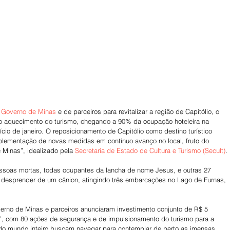
 
Governo de Minas
 e de parceiros para revitalizar a região de Capitólio, o 
 o aquecimento do turismo, chegando a 90% da ocupação hoteleira na 
ício de janeiro. O reposicionamento de Capitólio como destino turístico 
plementação de novas medidas em contínuo avanço no local, fruto do 
 Minas”, idealizado pela 
Secretaria de Estado de Cultura e Turismo (Secult)
.
essoas mortas, todas ocupantes da lancha de nome Jesus, e outras 27 
 desprender de um cânion, atingindo três embarcações no Lago de Furnas, 
erno de Minas e parceiros anunciaram investimento conjunto de R$ 5 
o”, com 80 ações de segurança e de impulsionamento do turismo para a 
s do mundo inteiro buscam navegar para contemplar de perto as imensas 