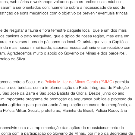
rsos, webinários e workshops voltados para os profissionais náuticos, 
ssaram a ser orientados continuamente sobre a necessidade de uso de 
trição de sons mecânicos com o objetivo de prevenir eventuais trincas 
 de resgatar a fauna e flora terrestre daquele local, que é um dos mais 
nos cânions o pato mergulhão, que é típico de nossa região, mas está em 
ras e diversos tipos de pássaros no local. O turista que visita Capitólio 
inda mais nossa mineiridade, saborear nossa culinária e ser recebido com 
ram. Agradecemos muito o apoio do Governo de Minas e dos parceiros”, 
eraldo da Silva.
ceria entre a Secult e a 
Polícia Militar de Minas Gerais (PMMG)
 permitiu 
cal e dos turistas, com a implementação da Rede Integrada de Proteção 
o, São José da Barra e São João Batista da Glória. Desde junho do ano 
m importante programa de promoção da segurança pública e proteção da 
maior agilidade para prestar apoio à população em casos de emergência, a 
 Polícia Militar, Secult, prefeituras, Marinha do Brasil, Polícia Rodoviária 
esenvolvimento e a implementação das ações de reposicionamento de 
ro conta com a participação do Governo de Minas, por meio da Secretaria de 