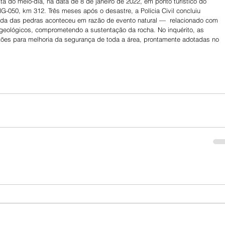
ta do meio-dia, na data de 8 de janeiro de 2022, em ponto turístico do 
G-050, km 312. Três meses após o desastre, a Polícia Civil concluiu 
ueda das pedras aconteceu em razão de evento natural —  relacionado com 
 geológicos, comprometendo a sustentação da rocha. No inquérito, as 
tões para melhoria da segurança de toda a área, prontamente adotadas no 