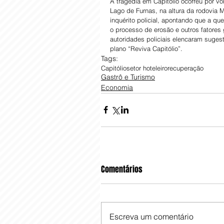
A tragédia em Capitólio ocorreu por vol
Lago de Furnas, na altura da rodovia M
inquérito policial, apontando que a q
o processo de erosão e outros fatores
autoridades policiais elencaram suges
plano “Reviva Capitólio”.
Tags:
Capitólio
setor hoteleiro
recuperação
Gastrô e Turismo
Economia
Comentários
Escreva um comentário