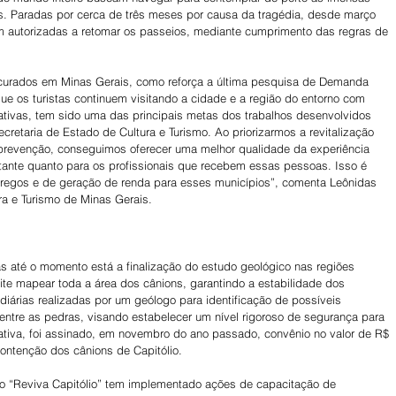
s. Paradas por cerca de três meses por causa da tragédia, desde março 
autorizadas a retomar os passeios, mediante cumprimento das regras de 
ocurados em Minas Gerais, como reforça a última pesquisa de Demanda 
que os turistas continuem visitando a cidade e a região do entorno com 
tivas, tem sido uma das principais metas dos trabalhos desenvolvidos 
retaria de Estado de Cultura e Turismo. Ao priorizarmos a revitalização 
prevenção, conseguimos oferecer uma melhor qualidade da experiência 
sitante quanto para os profissionais que recebem essas pessoas. Isso é 
regos e de geração de renda para esses municípios”, comenta Leônidas 
ura e Turismo de Minas Gerais.
s até o momento está a finalização do estudo geológico nas regiões 
ite mapear toda a área dos cânions, garantindo a estabilidade dos 
diárias realizadas por um geólogo para identificação de possíveis 
entre as pedras, visando estabelecer um nível rigoroso de segurança para 
iciativa, foi assinado, em novembro do ano passado, convênio no valor de R$ 
contenção dos cânions de Capitólio.
o “Reviva Capitólio” tem implementado ações de capacitação de 