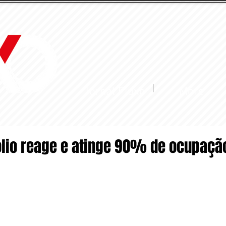
Jornal Fluxo
More
tólio reage e atinge 90% de ocupaçã