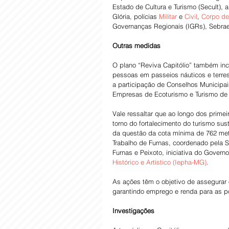
Estado de Cultura e Turismo (Secult), 
Glória, polícias 
Militar
 e 
Civil
, 
Corpo de
Governanças Regionais (IGRs), Sebrae
Outras medidas
O plano “Reviva Capitólio” também inc
pessoas em passeios náuticos e terres
a participação de Conselhos Municipai
Empresas de Ecoturismo e Turismo de 
Vale ressaltar que ao longo dos prime
torno do fortalecimento do turismo sus
da questão da cota mínima de 762 met
Trabalho de Furnas, coordenado pela 
Furnas e Peixoto, iniciativa do Govern
Histórico e Artístico (Iepha-MG)
.
As ações têm o objetivo de assegurar o
garantindo emprego e renda para as po
Investigações