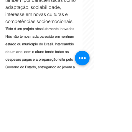
adaptação, sociabilidade, 
interesse em novas culturas e 
competências socioemocionais. 
"Este é um projeto absolutamente inovador. 
Nós não temos nada parecido em nenhum 
estado ou município do Brasil. Intercâmbio 
de um ano, com o aluno tendo todas as 
despesas pagas e a preparação feita pelo 
Governo do Estado, entregando ao jovem a 
oportunidade de estudar em outro país, 
aprendendo uma outra língua, conhecendo 
uma outra cultura e voltando para casa uma 
pessoa completamente transformada", 
ressaltou o vice-governador Mateus 
Simões, no anúncio de ampliação do 
projeto.
Sobre o projeto