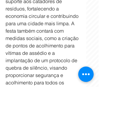
suporte aos catadores de 
resíduos, fortalecendo a 
economia circular e contribuindo 
para uma cidade mais limpa. A 
festa também contará com 
medidas sociais, como a criação 
de pontos de acolhimento para 
vítimas de assédio e a 
implantação de um protocolo de 
quebra de silêncio, visando 
proporcionar segurança e 
acolhimento para todos os 
foliões.Em parceria com a 
Secretaria Municipal de Meio 
Ambiente (SMMA), será 
elaborado um inventário 
detalhado das emissões de 
carbono associadas ao evento. 
O documento servirá como base 