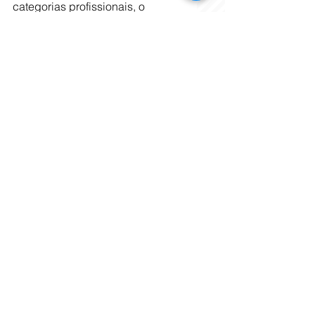
categorias profissionais, o 
consumidor deve tentar resolver 
em primeiro lugar com a 
operadora. “Se isso não resolver, 
aí deve fazer uma reclamação no 
Procon do seu estado ou 
município ou então diretamente 
na própria ANS”.
Edição: Aline Leal
Tags:
limite de sessões
Planos de saúde
Cidades
Eco e Saúde