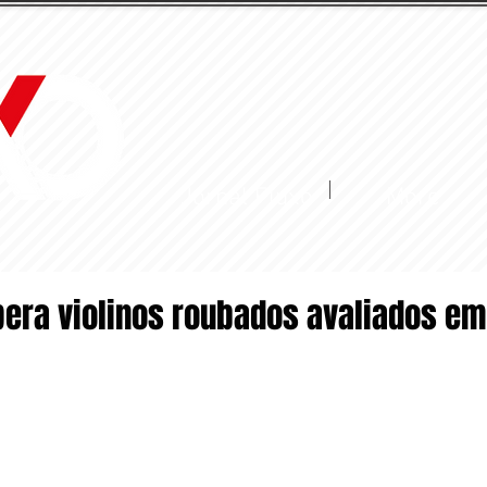
Jornal Fluxo
More
upera violinos roubados avaliados em