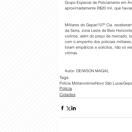
Grupo Especial de Policiamento em Áre
aproximadamente R$20 mil, que havia
Militares do Gepar/127ª Cia. recebera
da Serra, zona Leste de Belo Horizonte
violinos, além do preço de mercado, t
com o empenho dos policiais militares
foram empáticos e solícitos, não só re
vítimas.
Autor: DEIWSON MAGAL
Tags:
Polícia Militar
violinos
Novo São Lucas
Gepa
Polícia
Cidades