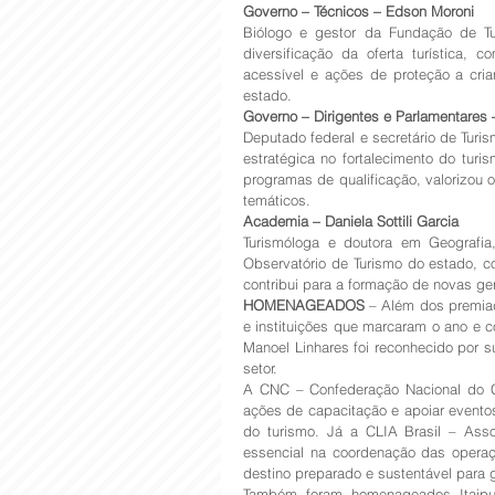
Governo – Técnicos – Edson Moroni
Biólogo e gestor da Fundação de Tur
diversificação da oferta turística,
acessível e ações de proteção a cria
estado.
Governo – Dirigentes e Parlamentares
Deputado federal e secretário de Turi
estratégica no fortalecimento do turis
programas de qualificação, valorizou o t
temáticos.
Academia – Daniela Sottili Garcia
Turismóloga e doutora em Geografia
Observatório de Turismo do estado, 
contribui para a formação de novas ge
HOMENAGEADOS
 – Além dos premiad
e instituições que marcaram o ano e co
Manoel Linhares foi reconhecido por s
setor.
A CNC – Confederação Nacional do C
ações de capacitação e apoiar eventos
do turismo. Já a CLIA Brasil – Asso
essencial na coordenação das operaç
destino preparado e sustentável para 
Também foram homenageados Itaipu e