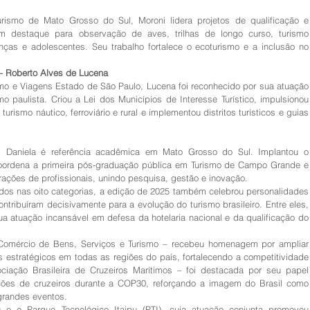
ismo de Mato Grosso do Sul, Moroni lidera projetos de qualificação e 
 com destaque para observação de aves, trilhas de longo curso, turismo 
nças e adolescentes. Seu trabalho fortalece o ecoturismo e a inclusão no 
 – Roberto Alves de Lucena
smo e Viagens Estado de São Paulo, Lucena foi reconhecido por sua atuação 
mo paulista. Criou a Lei dos Municípios de Interesse Turístico, impulsionou 
urismo náutico, ferroviário e rural e implementou distritos turísticos e guias 
, Daniela é referência acadêmica em Mato Grosso do Sul. Implantou o 
coordena a primeira pós-graduação pública em Turismo de Campo Grande e 
rações de profissionais, unindo pesquisa, gestão e inovação.
os nas oito categorias, a edição de 2025 também celebrou personalidades 
ntribuíram decisivamente para a evolução do turismo brasileiro. Entre eles, 
ua atuação incansável em defesa da hotelaria nacional e da qualificação do 
omércio de Bens, Serviços e Turismo – recebeu homenagem por ampliar 
 estratégicos em todas as regiões do país, fortalecendo a competitividade 
ciação Brasileira de Cruzeiros Marítimos – foi destacada por seu papel 
ões de cruzeiros durante a COP30, reforçando a imagem do Brasil como 
grandes eventos.
 o Parque Tecnológico Itaipu (PTI), cuja atuação conjunta promoveu 