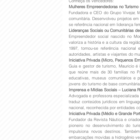
Conheça os vencedores:
Mulheres Empreendedoras no Turismo –
Fundadora e CEO do Grupo Vivejar, M
comunitária. Desenvolveu projetos em
se referência nacional em liderança fe
Lideranças Sociais ou Comunitárias d
Empreendedor social nascido no Morr
valoriza a história e a cultura da reg
1997, tornou-se referência nacional
autoridades, artistas e viajantes do mu
Iniciativa Privada (Micro, Pequenos E
Guia e gestor de turismo, Mauricio é 
que reúne mais de 30 famílias no Pa
educativas, museus comunitários e p
jovens do turismo de base comunitária 
Imprensa e Mídias Sociais – Luciana 
Advogada e professora especializada e
traduz conteúdos jurídicos em linguage
nacional, reconhecida por entidades 
Iniciativa Privada (Médio e Grande Port
Fundador da Revista Náutica e criado
pioneiro no desenvolvimento do tur
impulsiona novos destinos. Também 
embarcações movidas a hidrogênio ve