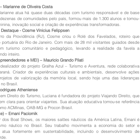
 Marianne de Oliveira Costa
arianne atua há quase duas décadas com turismo responsável e de base 
 dezenas de comunidades pelo país, formou mais de 1.300 alunos e tornou-
minina, inovação social e criação de experiências transformadoras.
e Destaque - Cosme Vinicius Felippsen
o da Providência (RJ), Cosme criou o Rolé dos Favelados, roteiro que 
ião portuária do Rio de Janeiro. Com mais de 28 mil visitantes guiados desde 
 em turismo comunitário e pedagógico, levando a realidade da favela a 
ndo inteiro.
mpreendedores e MEI) – Mauricio Grando Pilati
idealizador do projeto Gralha Azul – Turismo e Aventura, rede colaborativa 
raná. Criador de experiências culturais e ambientais, desenvolve ações 
rojetos de valorização da memória local, sendo hoje uma das lideranças 
no Brasil.
Rodrigues Atheniense
m Direito do Turismo, Luciana é fundadora do projeto Viajando Direito, que 
m clara para orientar viajantes. Sua atuação educativa tornou-se referência 
como ACMinas, OAB-MG e Procon Brasil.
e) – Ernani Paciornik
r dos Boat Shows, os maiores salões náuticos da América Latina, Ernani é 
ismo náutico no Brasil. Seu trabalho movimenta a economia do setor e 
atua fortemente em sustentabilidade, incluindo o desenvolvimento de 
rde.