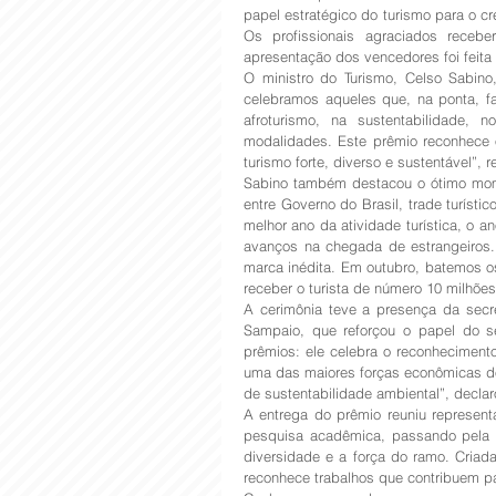
papel estratégico do turismo para o cr
Os profissionais agraciados recebe
apresentação dos vencedores foi feita 
O ministro do Turismo, Celso Sabino,
celebramos aqueles que, na ponta, fa
afroturismo, na sustentabilidade, 
modalidades. Este prêmio reconhece o
turismo forte, diverso e sustentável”, r
Sabino também destacou o ótimo momen
entre Governo do Brasil, trade turísti
melhor ano da atividade turística, o a
avanços na chegada de estrangeiros. 
marca inédita. Em outubro, batemos os
receber o turista de número 10 milhões
A cerimônia teve a presença da secret
Sampaio, que reforçou o papel do se
prêmios: ele celebra o reconhecimento
uma das maiores forças econômicas do
de sustentabilidade ambiental”, declar
A entrega do prêmio reuniu represent
pesquisa acadêmica, passando pela co
diversidade e a força do ramo. Criada 
reconhece trabalhos que contribuem par