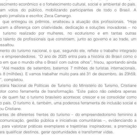
escimento econômico e o fortalecimento cultural, social e ambiental do país. 
ram votos do público, mobilizando participantes de todo o Brasil. A 
pelo jornalista e escritor, Zeca Camargo.
 que entregou os prêmios, enalteceu a atuação dos profissionais. “Hoje 
zem a diferença com criatividade, dedicação e soluções inovadoras – no 
no turismo realizado por mulheres, no ecoturismo e em tantas outras 
 talento de profissionais que constroem, junto ao governo e ao trade, um 
essaltou.
to do turismo nacional, o que, segundo ele, reflete o trabalho integrado 
co e empreendedores. “O ano de 2025 entra para a história do Brasil como o 
no em que o mundo olha o Brasil com outros olhos”, frisou, apontando ainda 
“Até meados de setembro, batemos 7 milhões de turistas internacionais, 
 8 (milhões). E vamos trabalhar muito para até 31 de dezembro, às 23h59, 
”, completou.
ária Nacional de Políticas de Turismo do Ministério do Turismo, Cristiane 
tor como ferramenta de transformação. "Este palco não celebra apenas 
 de quem faz o turismo brasileiro acontecer, crescer e se consolidar como 
 país. O turismo é, também, uma poderosa ferramenta de inclusão social e 
ou Cristiane.
antes de diferentes frentes do turismo – do empreendedorismo feminino à 
municação, gestão pública e iniciativas comunitárias –, evidenciando a 
para valorizar práticas exemplares e trajetórias inspiradoras, a premiação 
a qualificar destinos, gerar oportunidades e transformar vidas.