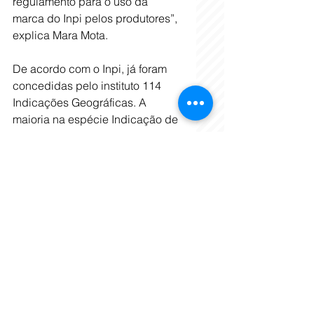
regulamento para o uso da 
marca do Inpi pelos produtores”, 
explica Mara Mota.
De acordo com o Inpi, já foram 
concedidas pelo instituto 114 
Indicações Geográficas. A 
maioria na espécie Indicação de 
Procedência.
Queijo Minas Artesanal
A Emater-MG orienta os 
produtores de Queijo Minas 
Artesanal na adoção de boas 
práticas agropecuárias e de 
fabricação, com o objetivo de 
garantir a segurança sanitária do 
alimento. A empresa também 