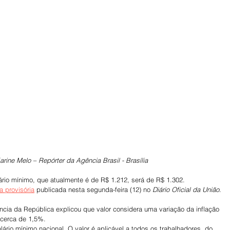
rine Melo – Repórter da Agência Brasil - Brasília
alário mínimo, que atualmente é de R$ 1.212, será de R$ 1.302.
 provisória
 publicada nesta segunda-feira (12) no 
Diário Oficial da União
.
ncia da República explicou que valor considera uma variação da inflação 
 cerca de 1,5%.
lário mínimo nacional. O valor é aplicável a todos os trabalhadores, do 